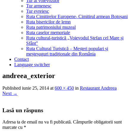
Tur al voievozilor
Tur armenesc
Tur evreiesc
Ruta Cimitirelor Europene- Cimitirul armean Botoșani
Ruta bisericilor de lemn
Ruta patrimoniului muzeal
Ruta caselor memoriale
Ruta cultural-turistică „Voievodul Ștefan cel Mare și
Sfânt”
Ruta Cultural Turistică – Meșteri populari și
meșteșuguri tradiționale din România
Contact
Language switcher
andreea_exterior
Published
iunie 25, 2014
at
600 × 450
in
Restaurant Andreea
Next
→
Lasă un răspuns
Adresa ta de email nu va fi publicată.
Câmpurile obligatorii sunt
marcate cu
*