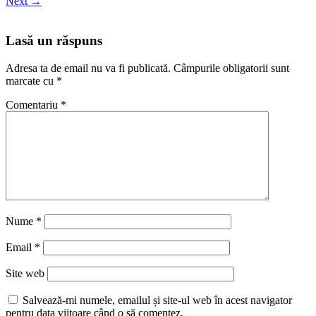
Next
→
Lasă un răspuns
Adresa ta de email nu va fi publicată.
Câmpurile obligatorii sunt
marcate cu
*
Comentariu
*
Nume
*
Email
*
Site web
Salvează-mi numele, emailul și site-ul web în acest navigator
pentru data viitoare când o să comentez.