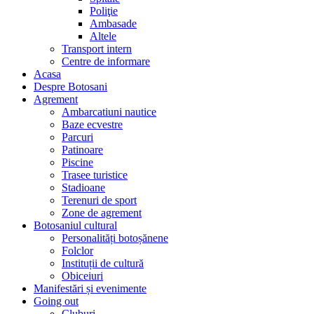
Poliţie
Ambasade
Altele
Transport intern
Centre de informare
Acasa
Despre Botosani
Agrement
Ambarcatiuni nautice
Baze ecvestre
Parcuri
Patinoare
Piscine
Trasee turistice
Stadioane
Terenuri de sport
Zone de agrement
Botosaniul cultural
Personalități botoșănene
Folclor
Instituții de cultură
Obiceiuri
Manifestări și evenimente
Going out
Cluburi