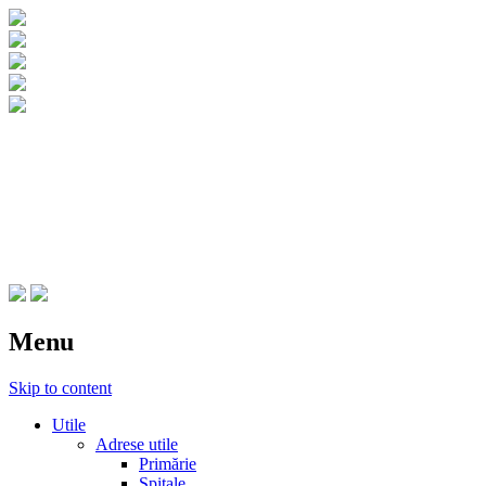
CNIPT Botosani
Centrul National de Informare si
Promovare Turistica Botosani
Menu
Skip to content
Utile
Adrese utile
Primărie
Spitale