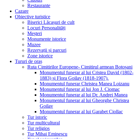
Restaurante
Cazare
Obiective turistice
Biserici Lăcașuri de cult
Locuri Personalități
Meșteri
Monumente istorice
Muzee
Rezervații și parcuri
Zone istorice
Tururi de oraș
Ruta Cimitirilor Europene- Cimitirul armean Botoșani
Monumentul funerar al lui Cristea David (1802-
1883) și Flora Goilav (1818-1907).
Monumentul funerar Christea Manea Loizanu
Monumentul funerar al lui Jon J. Ciomac
Monumentul funerar al lui Dr. Andrei Manea
Monumentul funerar al lui Gheorghe Christea
Goilav
Monumentul funerar al lui Garabet Ciollac
Tur istoric
Tur multicultural
Tur religios
Tur Mihai Eminescu