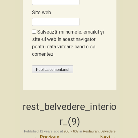
Site web
Salvează-mi numele, emailul și
site-ul web în acest navigator
pentru data viitoare când o să
comentez.
rest_belvedere_interio
r_(9)
Published
12 years ago
at
960 × 637
in
Restaurant Belvedere
←
Previous
Next
→