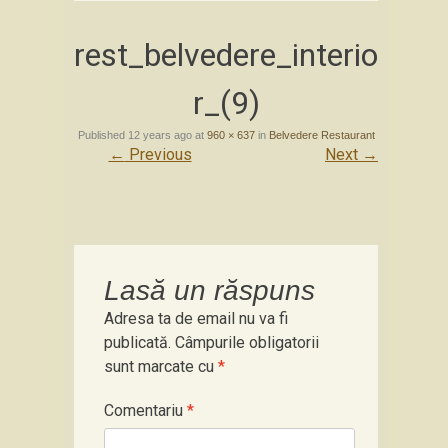
rest_belvedere_interio
r_(9)
Published
12 years ago
at
960 × 637
in
Belvedere Restaurant
←
Previous
Next
→
Lasă un răspuns
Adresa ta de email nu va fi
publicată.
Câmpurile obligatorii
sunt marcate cu
*
Comentariu
*