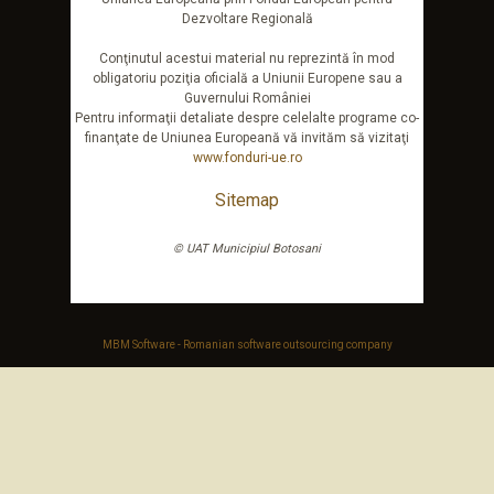
Dezvoltare Regională
Conţinutul acestui material nu reprezintă în mod
obligatoriu poziţia oficială a Uniunii Europene sau a
Guvernului României
Pentru informaţii detaliate despre celelalte programe co-
finanţate de Uniunea Europeană vă invităm să vizitaţi
www.fonduri-ue.ro
Sitemap
© UAT Municipiul Botosani
MBM Software - Romanian software outsourcing company