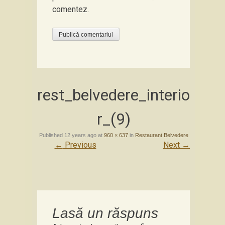
comentez.
rest_belvedere_interio
r_(9)
Published
12 years ago
at
960 × 637
in
Restaurant Belvedere
←
Previous
Next
→
Lasă un răspuns