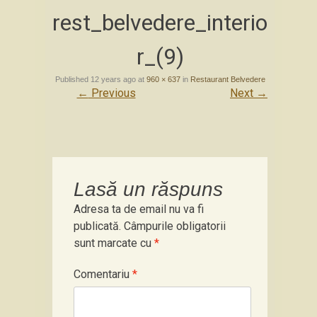
Skip
rest_belvedere_interio
to
content
r_(9)
Published
12 years ago
at
960 × 637
in
Restaurant Belvedere
←
Previous
Next
→
Lasă un răspuns
Adresa ta de email nu va fi
publicată.
Câmpurile obligatorii
sunt marcate cu
*
Comentariu
*