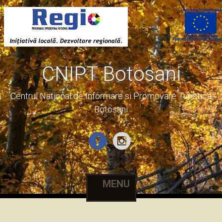
CNIPT Botosani
Centrul National de Informare si Promovare Turistica
Botosani
MENU
Skip