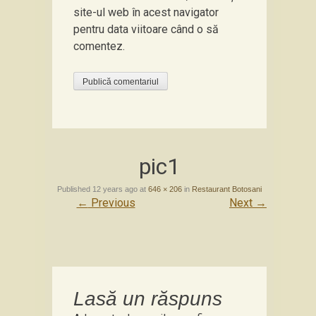
site-ul web în acest navigator
pentru data viitoare când o să
comentez.
pic1
Published
12 years ago
at
646 × 206
in
Restaurant Botosani
←
Previous
Next
→
Lasă un răspuns