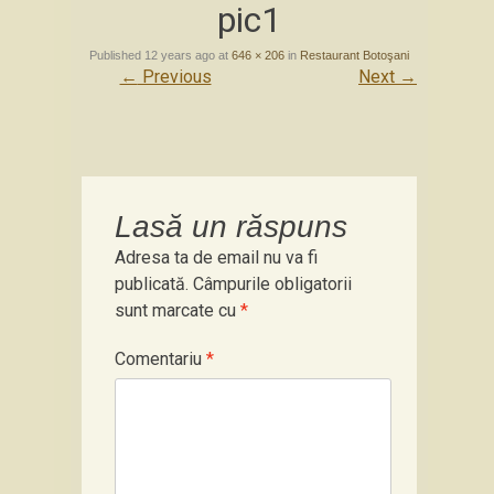
pic1
to
content
Published
12 years ago
at
646 × 206
in
Restaurant Botoşani
←
Previous
Next
→
Lasă un răspuns
Adresa ta de email nu va fi
publicată.
Câmpurile obligatorii
sunt marcate cu
*
Comentariu
*