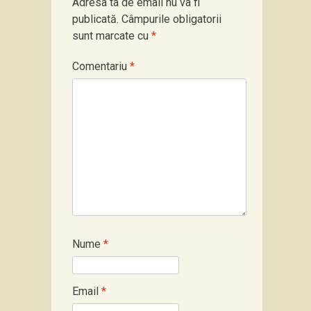
Adresa ta de email nu va fi
publicată.
Câmpurile obligatorii
sunt marcate cu
*
Comentariu
*
Nume
*
Email
*