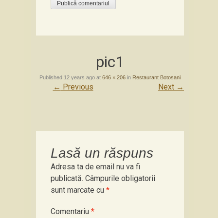
pic1
Published
12 years ago
at
646 × 206
in
Restaurant Botosani
←
Previous
Next
→
Lasă un răspuns
Adresa ta de email nu va fi
publicată.
Câmpurile obligatorii
sunt marcate cu
*
Comentariu
*