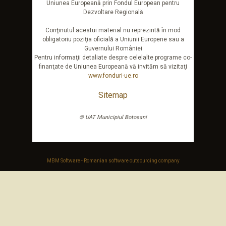
Uniunea Europeană prin Fondul European pentru
Dezvoltare Regională
Conţinutul acestui material nu reprezintă în mod
obligatoriu poziţia oficială a Uniunii Europene sau a
Guvernului României
Pentru informaţii detaliate despre celelalte programe co-
finanţate de Uniunea Europeană vă invităm să vizitaţi
www.fonduri-ue.ro
Sitemap
© UAT Municipiul Botosani
MBM Software - Romanian software outsourcing company