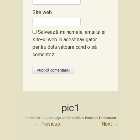
Site web
Salvează-mi numele, emailul și
site-ul web în acest navigator
pentru data viitoare când o să
comentez.
pic1
Published
12 years ago
at
646 × 206
in
Botoşani Restaurant
←
Previous
Next
→