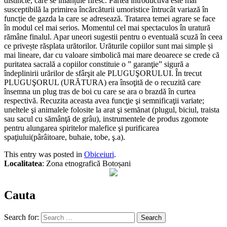
distincte, care se înlănțuie firesc. Partea introductivă este mai
susceptibilă la primirea încărcăturii umoristice întrucât variază în
funcție de gazda la care se adresează. Tratarea temei agrare se face
în modul cel mai serios. Momentul cel mai spectaculos în uratură
rămâne finalul. Apar uneori sugestii pentru o eventuală scuză în ceea
ce privește răsplata urătorilor. Urăturile copiilor sunt mai simple și
mai lineare, dar cu valoare simbolică mai mare deoarece se crede că
puritatea sacrală a copiilor constituie o ” garanţie” sigură a
îndeplinirii urărilor de sfârşit ale PLUGUŞORULUI. În trecut
PLUGUŞORUL (URĂTURA) era însoţită de o recuzită care
însemna un plug tras de boi cu care se ara o brazdă în curtea
respectivă. Recuzita aceasta avea funcţie şi semnificaţii variate;
uneltele şi animalele folosite la arat şi semănat (plugul, biciul, traista
sau sacul cu sămânţă de grâu), instrumentele de produs zgomote
pentru alungarea spiritelor malefice şi purificarea
spaţiului(pârâitoare, buhaie, tobe, ş.a).
This entry was posted in
Obiceiuri
.
Localitatea
: Zona etnografică Botoșani
Cauta
Search for: