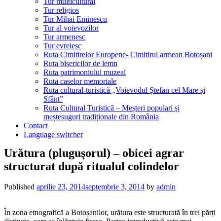
Tur multicultural
Tur religios
Tur Mihai Eminescu
Tur al voievozilor
Tur armenesc
Tur evreiesc
Ruta Cimitirelor Europene- Cimitirul armean Botoșani
Ruta bisericilor de lemn
Ruta patrimoniului muzeal
Ruta caselor memoriale
Ruta cultural-turistică „Voievodul Ștefan cel Mare și
Sfânt”
Ruta Cultural Turistică – Meșteri populari și
meșteșuguri tradiționale din România
Contact
Language switcher
Urătura (pluguşorul) – obicei agrar
structurat după ritualul colindelor
Published
aprilie 23, 2014
septembrie 3, 2014
by
admin
În zona etnografică a Botoșanilor, urătura este structurată în trei părți