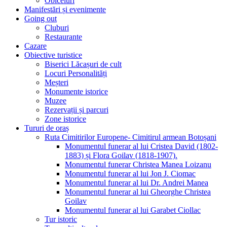
Obiceiuri
Manifestări și evenimente
Going out
Cluburi
Restaurante
Cazare
Obiective turistice
Biserici Lăcașuri de cult
Locuri Personalități
Meșteri
Monumente istorice
Muzee
Rezervații și parcuri
Zone istorice
Tururi de oraș
Ruta Cimitirilor Europene- Cimitirul armean Botoșani
Monumentul funerar al lui Cristea David (1802-
1883) și Flora Goilav (1818-1907).
Monumentul funerar Christea Manea Loizanu
Monumentul funerar al lui Jon J. Ciomac
Monumentul funerar al lui Dr. Andrei Manea
Monumentul funerar al lui Gheorghe Christea
Goilav
Monumentul funerar al lui Garabet Ciollac
Tur istoric