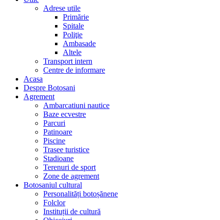
Adrese utile
Primărie
Spitale
Poliţie
Ambasade
Altele
Transport intern
Centre de informare
Acasa
Despre Botosani
Agrement
Ambarcatiuni nautice
Baze ecvestre
Parcuri
Patinoare
Piscine
Trasee turistice
Stadioane
Terenuri de sport
Zone de agrement
Botosaniul cultural
Personalități botoșănene
Folclor
Instituții de cultură