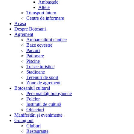
Ambasade
Altele
Transport intern
Centre de informare
Acasa
Despre Botosani
Agrement
Ambarcatiuni nautice
Baze ecvestre
Parcuri
Patinoare
Piscine
Trasee turistice
Stadioane
Terenuri de sport
Zone de agrement
Botosaniul cultural
Personalități botoșănene
Folclor
Instituții de cultură
Obiceiuri
Manifestări și evenimente
Going out
Cluburi
Restaurante