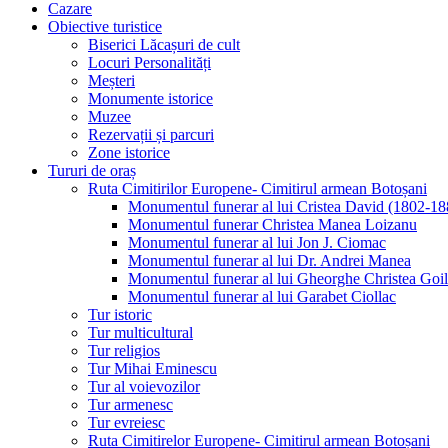
Cazare
Obiective turistice
Biserici Lăcașuri de cult
Locuri Personalități
Meșteri
Monumente istorice
Muzee
Rezervații și parcuri
Zone istorice
Tururi de oraș
Ruta Cimitirilor Europene- Cimitirul armean Botoșani
Monumentul funerar al lui Cristea David (1802-18
Monumentul funerar Christea Manea Loizanu
Monumentul funerar al lui Jon J. Ciomac
Monumentul funerar al lui Dr. Andrei Manea
Monumentul funerar al lui Gheorghe Christea Goi
Monumentul funerar al lui Garabet Ciollac
Tur istoric
Tur multicultural
Tur religios
Tur Mihai Eminescu
Tur al voievozilor
Tur armenesc
Tur evreiesc
Ruta Cimitirelor Europene- Cimitirul armean Botoșani