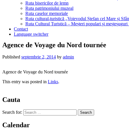
Ruta bisericilor de lemn
Ruta patrimoniului muzeal
Ruta caselor memoriale
Ruta cultural-turistică „Voievodul Ștefan cel Mare și Sfân
Ruta Cultural Turistică – Meșteri populari și meșteșuguri
Contact
Language switcher
Agence de Voyage du Nord tournée
Published
septembrie 2, 2014
by
admin
Agence de Voyage du Nord tournée
This entry was posted in
Links
.
Cauta
Search for:
Calendar