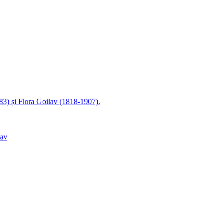
83) și Flora Goilav (1818-1907).
lav