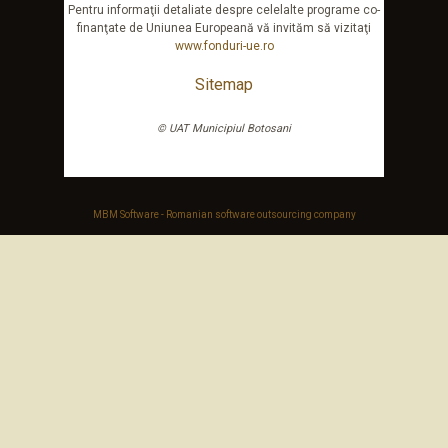
Pentru informaţii detaliate despre celelalte programe co-
finanţate de Uniunea Europeană vă invităm să vizitaţi
www.fonduri-ue.ro
Sitemap
© UAT Municipiul Botosani
MBM Software - Romanian software outsourcing company