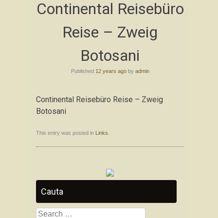
Continental Reisebüro
to
content
Reise – Zweig
Botosani
Published
12 years ago
by
admin
Continental Reisebüro Reise – Zweig
Botosani
This entry was posted in
Links
.
Cauta
Search