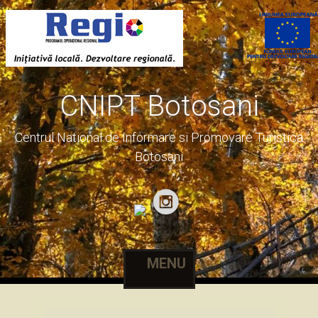
CNIPT Botosani
Centrul National de Informare si Promovare Turistica
Botosani
MENU
Skip