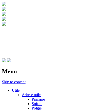
CNIPT Botosani
Centrul National de Informare si Promovar
Menu
Skip to content
Utile
Adrese utile
Primărie
Spitale
Poliţie