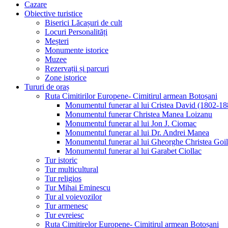
Cazare
Obiective turistice
Biserici Lăcașuri de cult
Locuri Personalități
Meșteri
Monumente istorice
Muzee
Rezervații și parcuri
Zone istorice
Tururi de oraș
Ruta Cimitirilor Europene- Cimitirul armean Botoșani
Monumentul funerar al lui Cristea David (1802-18
Monumentul funerar Christea Manea Loizanu
Monumentul funerar al lui Jon J. Ciomac
Monumentul funerar al lui Dr. Andrei Manea
Monumentul funerar al lui Gheorghe Christea Goi
Monumentul funerar al lui Garabet Ciollac
Tur istoric
Tur multicultural
Tur religios
Tur Mihai Eminescu
Tur al voievozilor
Tur armenesc
Tur evreiesc
Ruta Cimitirelor Europene- Cimitirul armean Botoșani