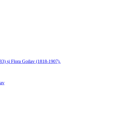
83) și Flora Goilav (1818-1907).
lav