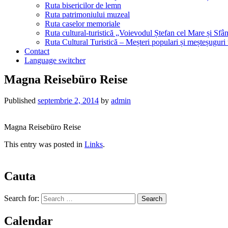
Ruta bisericilor de lemn
Ruta patrimoniului muzeal
Ruta caselor memoriale
Ruta cultural-turistică „Voievodul Ștefan cel Mare și Sfân
Ruta Cultural Turistică – Meșteri populari și meșteșuguri
Contact
Language switcher
Magna Reisebüro Reise
Published
septembrie 2, 2014
by
admin
Magna Reisebüro Reise
This entry was posted in
Links
.
Cauta
Search for:
Calendar