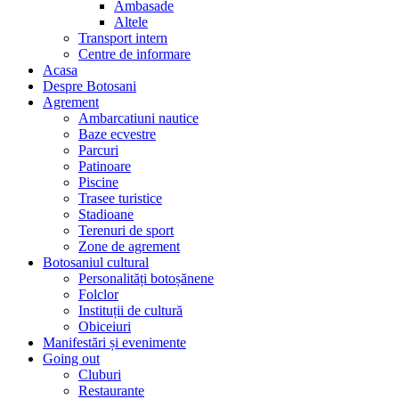
Ambasade
Altele
Transport intern
Centre de informare
Acasa
Despre Botosani
Agrement
Ambarcatiuni nautice
Baze ecvestre
Parcuri
Patinoare
Piscine
Trasee turistice
Stadioane
Terenuri de sport
Zone de agrement
Botosaniul cultural
Personalități botoșănene
Folclor
Instituții de cultură
Obiceiuri
Manifestări și evenimente
Going out
Cluburi
Restaurante