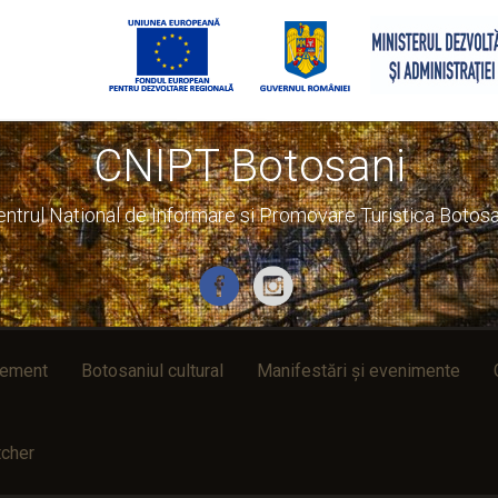
CNIPT Botosani
entrul National de Informare si Promovare Turistica Botosa
rement
Botosaniul cultural
Manifestări și evenimente
cher