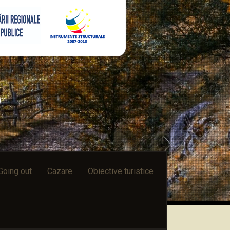
ni
Going out
Cazare
Obiective turistice