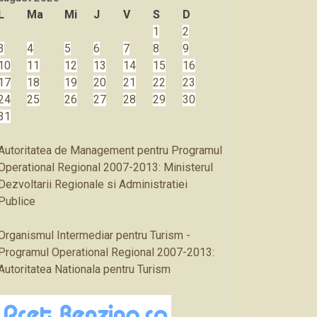
L
Ma
Mi
J
V
S
D
1
2
3
4
5
6
7
8
9
10
11
12
13
14
15
16
17
18
19
20
21
22
23
24
25
26
27
28
29
30
31
Autoritatea de Management pentru Programul
Operational Regional 2007-2013: Ministerul
Dezvoltarii Regionale si Administratiei
Publice
Organismul Intermediar pentru Turism -
Programul Operational Regional 2007-2013:
Autoritatea Nationala pentru Turism