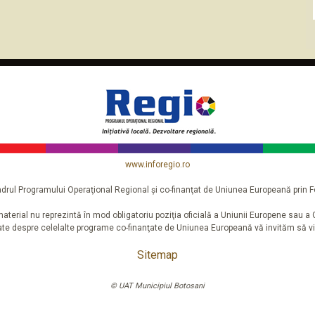
www.inforegio.ro
n cadrul Programului Operaţional Regional şi co-finanţat de Uniunea Europeană pri
aterial nu reprezintă în mod obligatoriu poziţia oficială a Uniunii Europene sau 
iate despre celelalte programe co-finanţate de Uniunea Europeană vă invităm să vi
Sitemap
© UAT Municipiul Botosani