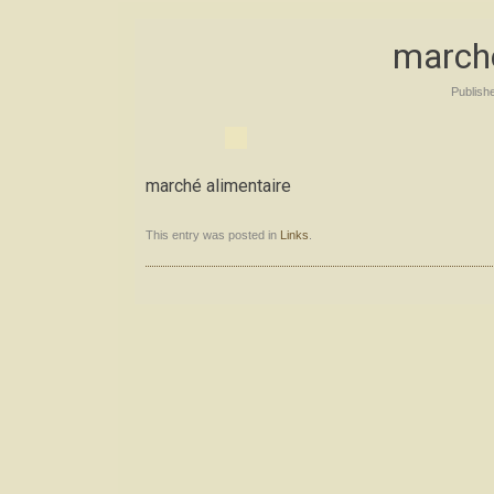
marché
Publish
marché alimentaire
This entry was posted in
Links
.