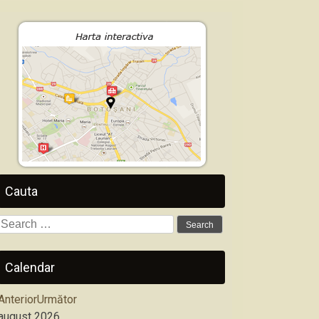
Cauta
Search
for:
Calendar
Anterior
Următor
august
2026