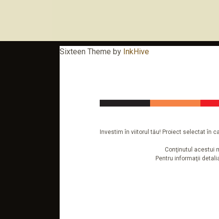
Sixteen Theme by
InkHive
Investim în viitorul tău! Proiect selectat î
Conţinutul acestui m
Pentru informaţii detal