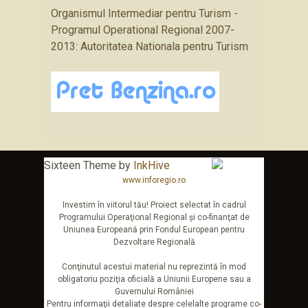
Organismul Intermediar pentru Turism -
Programul Operational Regional 2007-
2013: Autoritatea Nationala pentru Turism
Sixteen Theme by
InkHive
www.inforegio.ro
Investim în viitorul tău! Proiect selectat în cadrul
Programului Operaţional Regional şi co-finanţat de
Uniunea Europeană prin Fondul European pentru
Dezvoltare Regională
Conţinutul acestui material nu reprezintă în mod
obligatoriu poziţia oficială a Uniunii Europene sau a
Guvernului României
Pentru informaţii detaliate despre celelalte programe co-