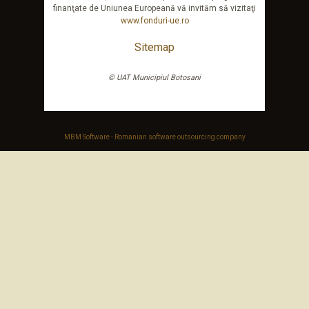
finanţate de Uniunea Europeană vă invităm să vizitaţi
www.fonduri-ue.ro
Sitemap
© UAT Municipiul Botosani
MBM Software - Romanian software outsourcing company