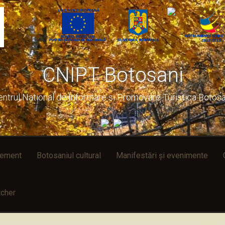
CNIPT Botosani
entrul National de Informare si Promovare Turistica Botosa
rement
Botosaniul cultural
Manifestări și evenimente
cher