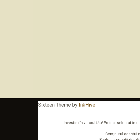
Sixteen Theme by
InkHive
Investim în viitorul tău! Proiect selectat î
Conţinutul acestui m
Pentru informaţii detal