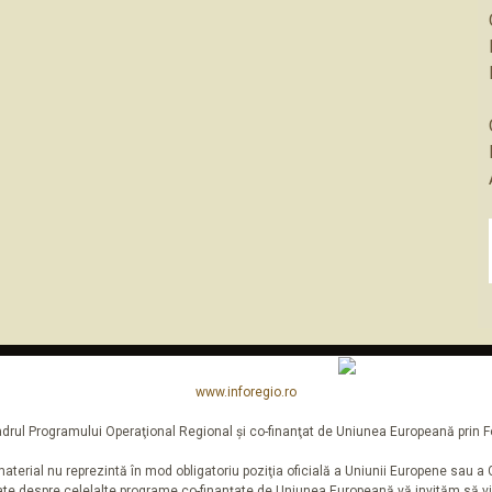
www.inforegio.ro
n cadrul Programului Operaţional Regional şi co-finanţat de Uniunea Europeană pri
aterial nu reprezintă în mod obligatoriu poziţia oficială a Uniunii Europene sau 
iate despre celelalte programe co-finanţate de Uniunea Europeană vă invităm să vi