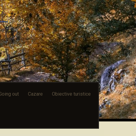
ni
Going out
Cazare
Obiective turistice