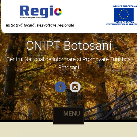
CNIPT Botosani
Centrul National de Informare si Promovare Turistica
Botosani
MENU
Skip