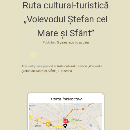
Ruta cultural-turistică
to
content
„Voievodul Ștefan cel
Mare și Sfânt”
Published
5 years ago
by
pcdata
This entry was posted in
Ruta cultural-turistică „Voievodul
Ștefan cel Mare și Sfânt”
,
Tur istoric
.