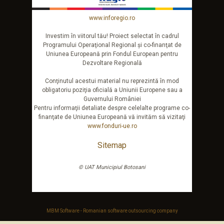
www.inforegio.ro
Investim în viitorul tău! Proiect selectat în cadrul
Programului Operaţional Regional şi co-finanţat de
Uniunea Europeană prin Fondul European pentru
Dezvoltare Regională
Conţinutul acestui material nu reprezintă în mod
obligatoriu poziţia oficială a Uniunii Europene sau a
Guvernului României
Pentru informaţii detaliate despre celelalte programe co-
finanţate de Uniunea Europeană vă invităm să vizitaţi
www.fonduri-ue.ro
Sitemap
© UAT Municipiul Botosani
MBM Software - Romanian software outsourcing company