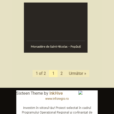
Monastère de Saint-Nicolas – Popăuţi
1 of 2
1
2
Următor »
Sixteen Theme by
InkHive
www.inforegio.ro
Investim în viitorul tău! Proiect selectat în cadrul
Programului Operaţional Regional şi co-finanţat de