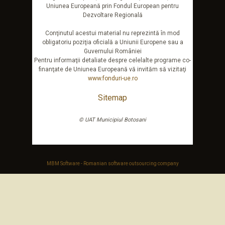
Uniunea Europeană prin Fondul European pentru
Dezvoltare Regională
Conţinutul acestui material nu reprezintă în mod
obligatoriu poziţia oficială a Uniunii Europene sau a
Guvernului României
Pentru informaţii detaliate despre celelalte programe co-
finanţate de Uniunea Europeană vă invităm să vizitaţi
www.fonduri-ue.ro
Sitemap
© UAT Municipiul Botosani
MBM Software - Romanian software outsourcing company