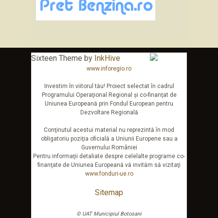
Sixteen Theme by
InkHive
www.inforegio.ro
Investim în viitorul tău! Proiect selectat în cadrul
Programului Operaţional Regional şi co-finanţat de
Uniunea Europeană prin Fondul European pentru
Dezvoltare Regională
Conţinutul acestui material nu reprezintă în mod
obligatoriu poziţia oficială a Uniunii Europene sau a
Guvernului României
Pentru informaţii detaliate despre celelalte programe co-
finanţate de Uniunea Europeană vă invităm să vizitaţi
www.fonduri-ue.ro
Sitemap
© UAT Municipiul Botosani