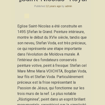
content
Published
12 years ago
by
admin
Eglise Saint-Nicolas a été construite en
1495 Şfefan le Grand. Peinture intérieure,
montre le début du XVIe siècle, tandis que
son neveu, Stefan Voda, est très précieux,
ce qui représente une étape importante
dans l’évolution de Moldova murale. A
l’intérieur des fondateurs conservés
peinture votive, peint à fresque: Stefan cel
Mare Mme Maria VOICHITA, Bogdan Voda,
leur fils et Stefan Voda. Particulièrement
précieux est la frise représentant la
Passion de Jésus, qui fonctionne sur les
trois murs de la nef. Le plus notable
„Răstiginirea”, peint dans un esprit brillant
monumentale, caractérisé par la simplicité