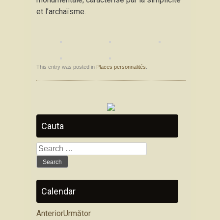
et l’archaïsme.
This entry was posted in
Places personnalités
.
Cauta
Search
for:
Calendar
Anterior
Următor