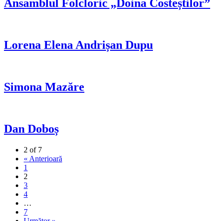
Ansamblul Folcloric „Doina Costeștilor”
Lorena Elena Andrișan Dupu
Simona Mazăre
Dan Doboș
2 of 7
« Anterioară
1
2
3
4
…
7
Următor »