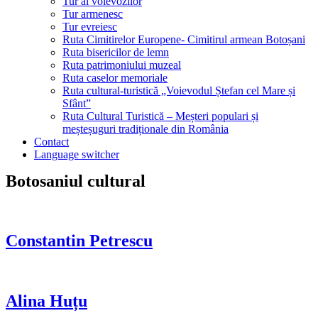
Tur al voievozilor
Tur armenesc
Tur evreiesc
Ruta Cimitirelor Europene- Cimitirul armean Botoșani
Ruta bisericilor de lemn
Ruta patrimoniului muzeal
Ruta caselor memoriale
Ruta cultural-turistică „Voievodul Ștefan cel Mare și
Sfânt”
Ruta Cultural Turistică – Meșteri populari și
meșteșuguri tradiționale din România
Contact
Language switcher
Botosaniul cultural
Constantin Petrescu
Alina Huțu