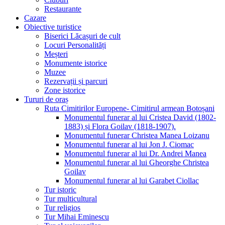
Restaurante
Cazare
Obiective turistice
Biserici Lăcașuri de cult
Locuri Personalități
Meșteri
Monumente istorice
Muzee
Rezervații și parcuri
Zone istorice
Tururi de oraș
Ruta Cimitirilor Europene- Cimitirul armean Botoșani
Monumentul funerar al lui Cristea David (1802-
1883) și Flora Goilav (1818-1907).
Monumentul funerar Christea Manea Loizanu
Monumentul funerar al lui Jon J. Ciomac
Monumentul funerar al lui Dr. Andrei Manea
Monumentul funerar al lui Gheorghe Christea
Goilav
Monumentul funerar al lui Garabet Ciollac
Tur istoric
Tur multicultural
Tur religios
Tur Mihai Eminescu