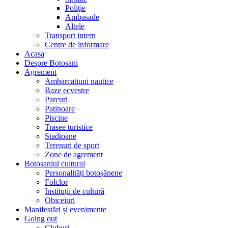
Poliţie
Ambasade
Altele
Transport intern
Centre de informare
Acasa
Despre Botosani
Agrement
Ambarcatiuni nautice
Baze ecvestre
Parcuri
Patinoare
Piscine
Trasee turistice
Stadioane
Terenuri de sport
Zone de agrement
Botosaniul cultural
Personalități botoșănene
Folclor
Instituții de cultură
Obiceiuri
Manifestări și evenimente
Going out
Cluburi