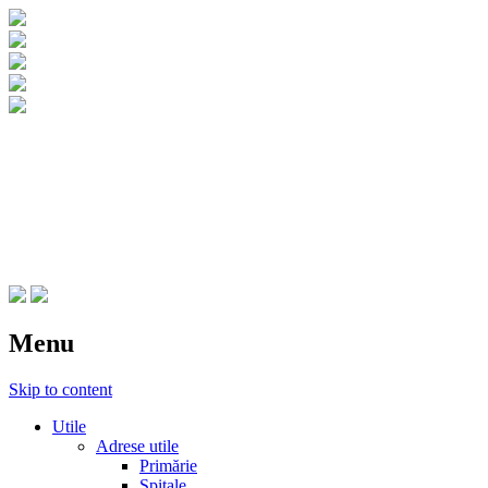
CNIPT Botosani
Centrul National de Informare si
Promovare Turistica Botosani
Menu
Skip to content
Utile
Adrese utile
Primărie
Spitale