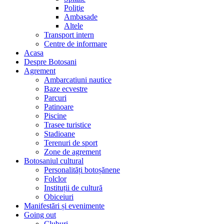
Poliţie
Ambasade
Altele
Transport intern
Centre de informare
Acasa
Despre Botosani
Agrement
Ambarcatiuni nautice
Baze ecvestre
Parcuri
Patinoare
Piscine
Trasee turistice
Stadioane
Terenuri de sport
Zone de agrement
Botosaniul cultural
Personalități botoșănene
Folclor
Instituții de cultură
Obiceiuri
Manifestări și evenimente
Going out
Cluburi