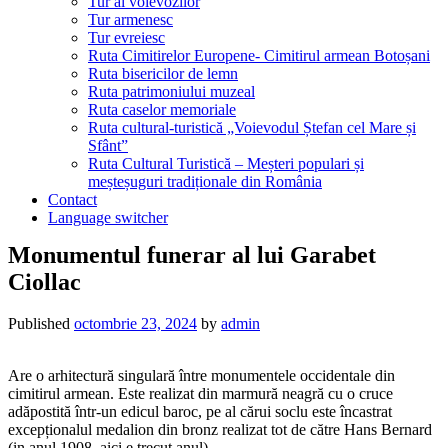
Tur al voievozilor
Tur armenesc
Tur evreiesc
Ruta Cimitirelor Europene- Cimitirul armean Botoșani
Ruta bisericilor de lemn
Ruta patrimoniului muzeal
Ruta caselor memoriale
Ruta cultural-turistică „Voievodul Ștefan cel Mare și
Sfânt”
Ruta Cultural Turistică – Meșteri populari și
meșteșuguri tradiționale din România
Contact
Language switcher
Monumentul funerar al lui Garabet
Ciollac
Published
octombrie 23, 2024
by
admin
Are o arhitectură singulară între monumentele occidentale din
cimitirul armean. Este realizat din marmură neagră cu o cruce
adăpostită într-un edicul baroc, pe al cărui soclu este încastrat
excepționalul medalion din bronz realizat tot de către Hans Bernard
(in anul 1908, aici e trecut anul).