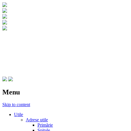
CNIPT Botosani
Centrul National de Informare si
Promovare Turistica Botosani
Menu
Skip to content
Utile
Adrese utile
Primărie
Spitale