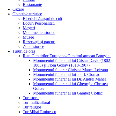
Restaurante
Cazare
Obiective turistice
Biserici Lăcașuri de cult
Locuri Personalități
Meșteri
Monumente istorice
Muzee
Rezervații și parcuri
Zone istorice
Tururi de oraș
Ruta Cimitirilor Europene- Cimitirul armean Botoșani
Monumentul funerar al lui Cristea David (1802-
1883) și Flora Goilav (1818-1907).
Monumentul funerar Christea Manea Loizanu
Monumentul funerar al lui Jon J. Ciomac
Monumentul funerar al lui Dr. Andrei Manea
Monumentul funerar al lui Gheorghe Christea
Goilav
Monumentul funerar al lui Garabet Ciollac
Tur istoric
Tur multicultural
Tur religios
Tur Mihai Eminescu