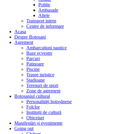
Poliţie
Ambasade
Altele
Transport intern
Centre de informare
Acasa
Despre Botosani
Agrement
Ambarcatiuni nautice
Baze ecvestre
Parcuri
Patinoare
Piscine
Trasee turistice
Stadioane
Terenuri de sport
Zone de agrement
Botosaniul cultural
Personalități botoșănene
Folclor
Instituții de cultură
Obiceiuri
Manifestări și evenimente
Going out
Cluburi