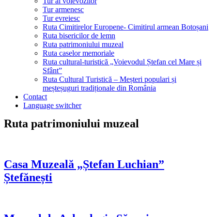
Tur al voievozilor
Tur armenesc
Tur evreiesc
Ruta Cimitirelor Europene- Cimitirul armean Botoșani
Ruta bisericilor de lemn
Ruta patrimoniului muzeal
Ruta caselor memoriale
Ruta cultural-turistică „Voievodul Ștefan cel Mare și
Sfânt”
Ruta Cultural Turistică – Meșteri populari și
meșteșuguri tradiționale din România
Contact
Language switcher
Ruta patrimoniului muzeal
Casa Muzeală „Ștefan Luchian”
Ștefănești