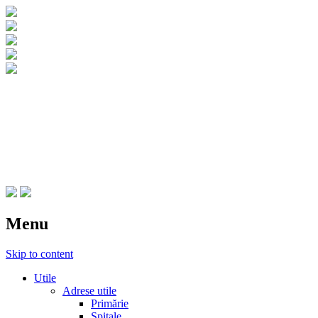
CNIPT Botosani
Centrul National de Informare si
Promovare Turistica Botosani
Menu
Skip to content
Utile
Adrese utile
Primărie
Spitale