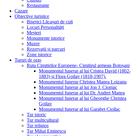
Restaurante
Cazare
Obiective turistice
Biserici Lăcașuri de cult
Locuri Personalități
Meșteri
Monumente istorice
Muzee
Rezervații și parcuri
Zone istorice
Tururi de oraș
Ruta Cimitirilor Europene- Cimitirul armean Botoșani
Monumentul funerar al lui Cristea David (1802-
1883) și Flora Goilav (1818-1907).
Monumentul funerar Christea Manea Loizanu
Monumentul funerar al lui Jon J. Ciomac
Monumentul funerar al lui Dr. Andrei Manea
Monumentul funerar al lui Gheorghe Christea
Goilav
Monumentul funerar al lui Garabet Ciollac
Tur istoric
Tur multicultural
Tur religios
Tur Mihai Eminescu