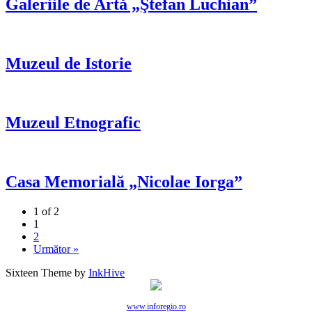
Galeriile de Artă „Ştefan Luchian”
Muzeul de Istorie
Muzeul Etnografic
Casa Memorială „Nicolae Iorga”
1 of 2
1
2
Următor »
Sixteen Theme by
InkHive
www.inforegio.ro