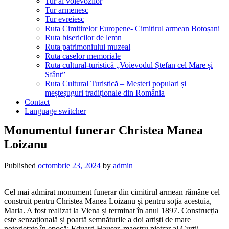
Tur al voievozilor
Tur armenesc
Tur evreiesc
Ruta Cimitirelor Europene- Cimitirul armean Botoșani
Ruta bisericilor de lemn
Ruta patrimoniului muzeal
Ruta caselor memoriale
Ruta cultural-turistică „Voievodul Ștefan cel Mare și
Sfânt”
Ruta Cultural Turistică – Meșteri populari și
meșteșuguri tradiționale din România
Contact
Language switcher
Monumentul funerar Christea Manea
Loizanu
Published
octombrie 23, 2024
by
admin
Cel mai admirat monument funerar din cimitirul armean rămâne cel
construit pentru Christea Manea Loizanu și pentru soția acestuia,
Maria. A fost realizat la Viena și terminat în anul 1897. Construcția
este senzațională și poartă semnăturile a doi artiști de mare
notorietate în epocă: Eduard Hauser, maestru pietrar al Curții