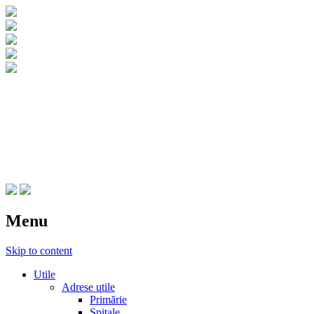
CNIPT Botosani
Centrul National de Informare si
Promovare Turistica Botosani
Menu
Skip to content
Utile
Adrese utile
Primărie
Spitale