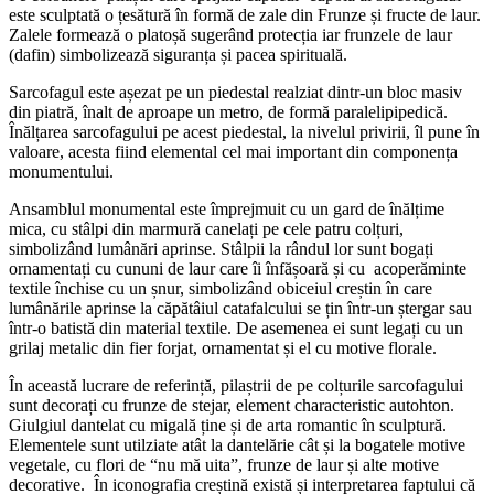
este sculptată o țesătură în formă de zale din Frunze și fructe de laur.
Zalele formează o platoșă sugerând protecția iar frunzele de laur
(dafin) simbolizează siguranța și pacea spirituală.
Sarcofagul este așezat pe un piedestal realziat dintr-un bloc masiv
din piatră
,
înalt de aproape un metro, de formă paralelipipedică.
Înălțarea sarcofagului pe acest piedestal, la nivelul privirii, îl pune în
valoare, acesta fiind elemental cel mai important din componența
monumentului.
Ansamblul monumental este împrejmuit cu un gard de înălțime
mica, cu stâlpi din marmură canelați pe cele patru colțuri,
simbolizând lumânări aprinse. Stâlpii la rândul lor sunt bogați
ornamentați cu cununi de laur care îi înfășoară și cu acoperăminte
textile închise cu un șnur, simbolizând obiceiul creștin în care
lumânările aprinse la căpătâiul catafalcului se țin într-un ștergar sau
într-o batistă din material textile. De asemenea ei sunt legați cu un
grilaj metalic din fier forjat, ornamentat și el cu motive florale.
În această lucrare de referință, pilaștrii de pe colțurile sarcofagului
sunt decorați cu frunze de stejar, element characteristic autohton.
Giulgiul dantelat cu migală ține și de arta romantic în sculptură.
Elementele sunt utilziate atât la dantelărie cât și la bogatele motive
vegetale, cu flori de “nu mă uita”, frunze de laur și alte motive
decorative. În iconografia creștină există și interpretarea faptului că