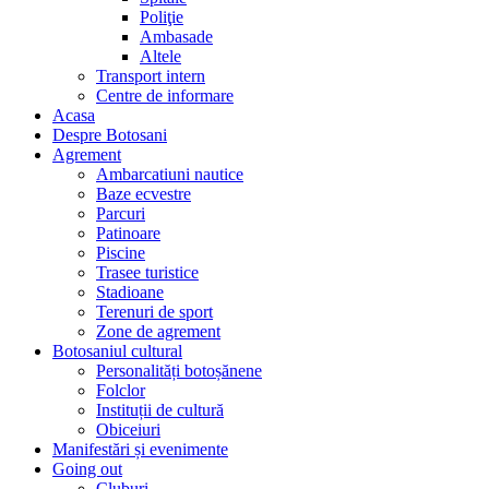
Poliţie
Ambasade
Altele
Transport intern
Centre de informare
Acasa
Despre Botosani
Agrement
Ambarcatiuni nautice
Baze ecvestre
Parcuri
Patinoare
Piscine
Trasee turistice
Stadioane
Terenuri de sport
Zone de agrement
Botosaniul cultural
Personalități botoșănene
Folclor
Instituții de cultură
Obiceiuri
Manifestări și evenimente
Going out
Cluburi