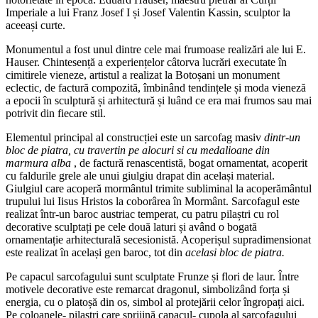
Imperiale a lui Franz Josef I și Josef Valentin Kassin, sculptor la
aceeași curte.
Monumentul a fost unul dintre cele mai frumoase realizări ale lui E.
Hauser. Chintesență a experiențelor câtorva lucrări executate în
cimitirele vieneze, artistul a realizat la Botoșani un monument
eclectic, de factură compozită, îmbinând tendințele și moda vieneză
a epocii în sculptură și arhitectură și luând ce era mai frumos sau mai
potrivit din fiecare stil.
Elementul principal al construcției este un sarcofag masiv
dintr-un
bloc de piatra, cu travertin pe alocuri si cu medalioane din
marmura alba
, de factură renascentistă, bogat ornamentat, acoperit
cu faldurile grele ale unui giulgiu drapat din același material.
Giulgiul care acoperă mormântul trimite subliminal la acoperământul
trupului lui Iisus Hristos la coborârea în Mormânt. Sarcofagul este
realizat într-un baroc austriac temperat, cu patru pilaștri cu rol
decorative sculptați pe cele două laturi și având o bogată
ornamentație arhitecturală secesionistă. Acoperișul supradimensionat
este realizat în același gen baroc, tot din
acelasi bloc de piatra.
Pe capacul sarcofagului sunt sculptate Frunze și flori de laur. Între
motivele decorative este remarcat dragonul, simbolizând forța și
energia, cu o platoșă din os, simbol al protejării celor îngropați aici.
Pe coloanele- pilaștri care sprijină capacul- cupola al sarcofagului