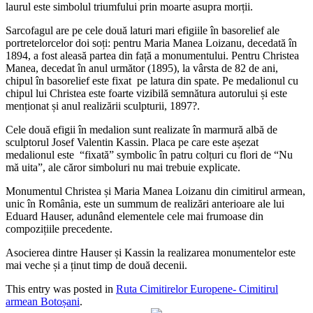
laurul este simbolul triumfului prin moarte asupra morții.
Sarcofagul are pe cele două laturi mari efigiile în basorelief ale
portretelorcelor doi soți: pentru Maria Manea Loizanu, decedată în
1894, a fost aleasă partea din față a monumentului. Pentru Christea
Manea, decedat în anul următor (1895), la vârsta de 82 de ani,
chipul în basorelief este fixat pe latura din spate. Pe medalionul cu
chipul lui Christea este foarte vizibilă semnătura autorului și este
menționat și anul realizării sculpturii, 1897?.
Cele două efigii în medalion sunt realizate în marmură albă de
sculptorul Josef Valentin Kassin. Placa pe care este așezat
medalionul este “fixată” symbolic în patru colțuri cu flori de “Nu
mă uita”, ale căror simboluri nu mai trebuie explicate.
Monumentul Christea și Maria Manea Loizanu din cimitirul armean,
unic în România, este un summum de realizări anterioare ale lui
Eduard Hauser, adunând elementele cele mai frumoase din
compozițiile precedente.
Asocierea dintre Hauser și Kassin la realizarea monumentelor este
mai veche și a ținut timp de două decenii.
This entry was posted in
Ruta Cimitirelor Europene- Cimitirul
armean Botoșani
.