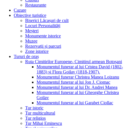
Restaurante
Cazare
Obiective turistice
Biserici Lăcașuri de cult
Locuri Personalități
Meșteri
Monumente istorice
Muzee
Rezervații și parcuri
Zone istorice
Tururi de oraș
Ruta Cimitirilor Europene- Cimitirul armean Botoșani
Monumentul funerar al lui Cristea David (1802-
1883) și Flora Goilav (1818-1907).
Monumentul funerar Christea Manea Loizanu
Monumentul funerar al lui Jon J. Ciomac
Monumentul funerar al lui Dr. Andrei Manea
Monumentul funerar al lui Gheorghe Christea
Goilav
Monumentul funerar al lui Garabet Ciollac
Tur istoric
Tur multicultural
Tur religios
Tur Mihai Eminescu