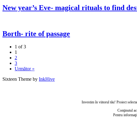
New year’s Eve- magical rituals to find des
Borth- rite of passage
1 of 3
1
2
3
Următor »
Sixteen Theme by
InkHive
Investim în viitorul tău! Proiect sele
Conţinutul ac
Pentru informaţi