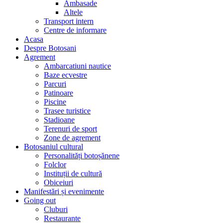
Ambasade
Altele
Transport intern
Centre de informare
Acasa
Despre Botosani
Agrement
Ambarcatiuni nautice
Baze ecvestre
Parcuri
Patinoare
Piscine
Trasee turistice
Stadioane
Terenuri de sport
Zone de agrement
Botosaniul cultural
Personalități botoșănene
Folclor
Instituții de cultură
Obiceiuri
Manifestări și evenimente
Going out
Cluburi
Restaurante