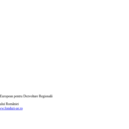
ul European pentru Dezvoltare Regională
nului României
w.fonduri-ue.ro