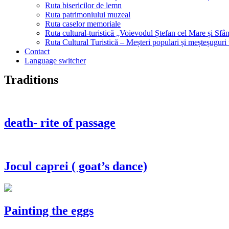
Ruta bisericilor de lemn
Ruta patrimoniului muzeal
Ruta caselor memoriale
Ruta cultural-turistică „Voievodul Ștefan cel Mare și Sfân
Ruta Cultural Turistică – Meșteri populari și meșteșuguri
Contact
Language switcher
Traditions
death- rite of passage
Jocul caprei ( goat’s dance)
Painting the eggs