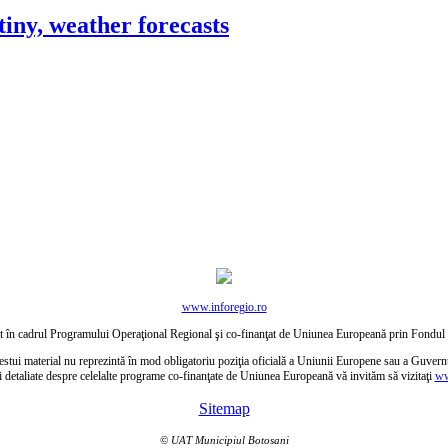
tiny, weather forecasts
www.inforegio.ro
ctat în cadrul Programului Operaţional Regional şi co-finanţat de Uniunea Europeană prin Fond
estui material nu reprezintă în mod obligatoriu poziţia oficială a Uniunii Europene sau a Guver
i detaliate despre celelalte programe co-finanţate de Uniunea Europeană vă invităm să vizitaţi
ww
Sitemap
© UAT Municipiul Botosani