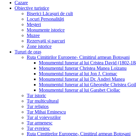
Cazare
Obiective turistice
Biserici Lăcașuri de cult
Locuri Personalități
Meșteri
Monumente istorice
Muzee
Rezervații și parcuri
Zone istorice
Tururi de oraș
Ruta Cimitirilor Europene- Cimitirul armean Botoșani
Monumentul funerar al lui Cristea David (1802-18
Monumentul funerar Christea Manea Loizanu
Monumentul funerar al lui Jon J. Ciomac
Monumentul funerar al lui Dr. Andrei Manea
Monumentul funerar al lui Gheorghe Christea Goi
Monumentul funerar al lui Garabet Ciollac
Tur istoric
Tur multicultural
Tur religios
Tur Mihai Eminescu
Tur al voievozilor
Tur armenesc
Tur evreiesc
Ruta Cimitirelor Europene- Cimitirul armean Botoșani