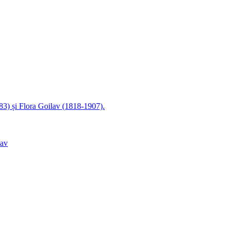
83) și Flora Goilav (1818-1907).
lav