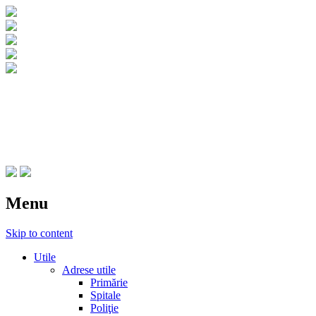
CNIPT Botosani
Centrul National de Informare si Promovar
Menu
Skip to content
Utile
Adrese utile
Primărie
Spitale
Poliţie