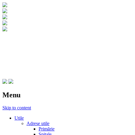
CNIPT Botosani
Centrul National de Informare si
Promovare Turistica Botosani
Menu
Skip to content
Utile
Adrese utile
Primărie
Spitale