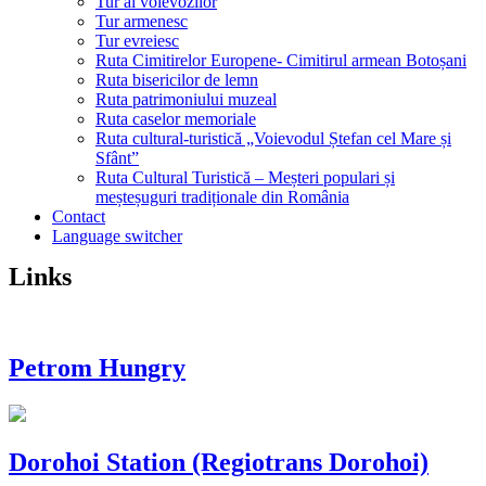
Tur al voievozilor
Tur armenesc
Tur evreiesc
Ruta Cimitirelor Europene- Cimitirul armean Botoșani
Ruta bisericilor de lemn
Ruta patrimoniului muzeal
Ruta caselor memoriale
Ruta cultural-turistică „Voievodul Ștefan cel Mare și
Sfânt”
Ruta Cultural Turistică – Meșteri populari și
meșteșuguri tradiționale din România
Contact
Language switcher
Links
Petrom Hungry
Dorohoi Station (Regiotrans Dorohoi)