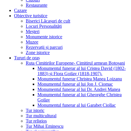
Restaurante
Cazare
Obiective turistice
Biserici Lăcașuri de cult
Locuri Personalități
Meșteri
Monumente istorice
Muzee
Rezervații și parcuri
Zone istorice
Tururi de oraș
Ruta Cimitirilor Europene- Cimitirul armean Botoșani
Monumentul funerar al lui Cristea David (1802-
1883) și Flora Goilav (1818-1907).
Monumentul funerar Christea Manea Loizanu
Monumentul funerar al lui Jon J. Ciomac
Monumentul funerar al lui Dr. Andrei Manea
Monumentul funerar al lui Gheorghe Christea
Goilav
Monumentul funerar al lui Garabet Ciollac
Tur istoric
Tur multicultural
Tur religios
Tur Mihai Eminescu