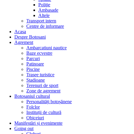
Poliţie
Ambasade
Altele
Transport intern
Centre de informare
Acasa
Despre Botosani
Agrement
Ambarcatiuni nautice
Baze ecvestre
Parcuri
Patinoare
Piscine
Trasee turistice
Stadioane
Terenuri de sport
Zone de agrement
Botosaniul cultural
Personalități botoșănene
Folclor
Instituții de cultură
Obiceiuri
Manifestări și evenimente
Going out
Cluburi