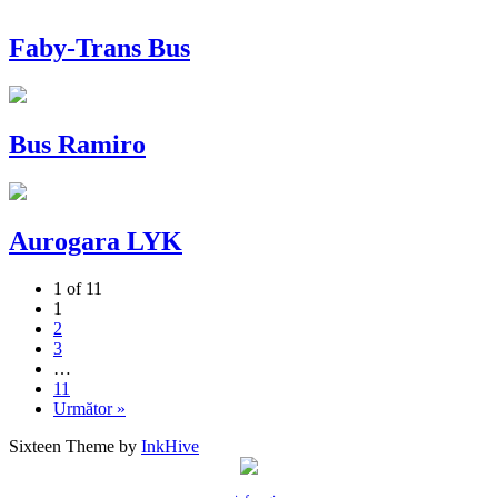
Faby-Trans Bus
Bus Ramiro
Aurogara LYK
1 of 11
1
2
3
…
11
Următor »
Sixteen Theme by
InkHive