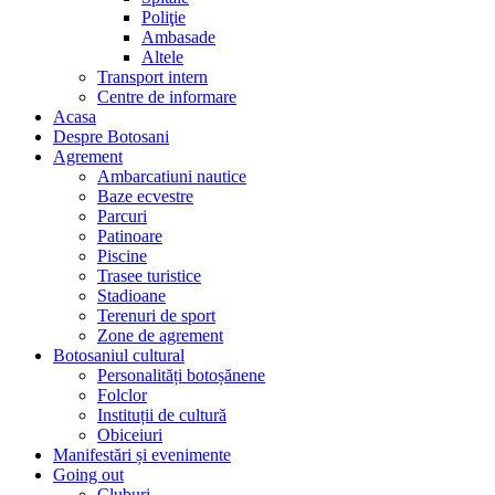
Poliţie
Ambasade
Altele
Transport intern
Centre de informare
Acasa
Despre Botosani
Agrement
Ambarcatiuni nautice
Baze ecvestre
Parcuri
Patinoare
Piscine
Trasee turistice
Stadioane
Terenuri de sport
Zone de agrement
Botosaniul cultural
Personalități botoșănene
Folclor
Instituții de cultură
Obiceiuri
Manifestări și evenimente
Going out
Cluburi