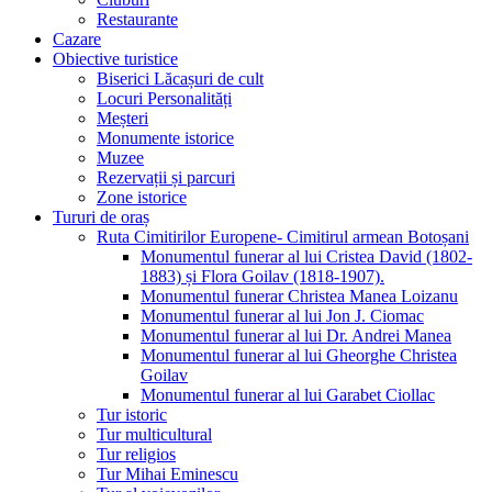
Restaurante
Cazare
Obiective turistice
Biserici Lăcașuri de cult
Locuri Personalități
Meșteri
Monumente istorice
Muzee
Rezervații și parcuri
Zone istorice
Tururi de oraș
Ruta Cimitirilor Europene- Cimitirul armean Botoșani
Monumentul funerar al lui Cristea David (1802-
1883) și Flora Goilav (1818-1907).
Monumentul funerar Christea Manea Loizanu
Monumentul funerar al lui Jon J. Ciomac
Monumentul funerar al lui Dr. Andrei Manea
Monumentul funerar al lui Gheorghe Christea
Goilav
Monumentul funerar al lui Garabet Ciollac
Tur istoric
Tur multicultural
Tur religios
Tur Mihai Eminescu