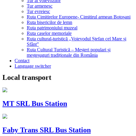
Tur al voievozilor
Tur armenesc
Tur evreiesc
Ruta Cimitirelor Europene- Cimitirul armean Botoșani
Ruta bisericilor de lemn
Ruta patrimoniului muzeal
Ruta caselor memoriale
Ruta cultural-turistică „Voievodul Ștefan cel Mare și
Sfânt”
Ruta Cultural Turistică – Meșteri populari și
meșteșuguri tradiționale din România
Contact
Language switcher
Local transport
MT SRL Bus Station
Faby Trans SRL Bus Station