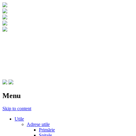
CNIPT Botosani
Centrul National de Informare si
Promovare Turistica Botosani
Menu
Skip to content
Utile
Adrese utile
Primărie
Spitale