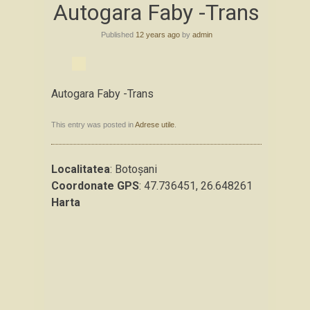
Autogara Faby -Trans
to
content
Published
12 years ago
by
admin
Autogara Faby -Trans
This entry was posted in
Adrese utile
.
Localitatea
: Botoşani
Coordonate GPS
: 47.736451, 26.648261
Harta