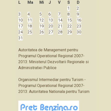
L
Ma
Mi
J
V
S
D
1
2
3
4
5
6
7
8
9
10
11
12
13
14
15
16
17
18
19
20
21
22
23
24
25
26
27
28
29
30
31
Autoritatea de Management pentru
Programul Operational Regional 2007-
2013: Ministerul Dezvoltarii Regionale si
Administratiei Publice
Organismul Intermediar pentru Turism -
Programul Operational Regional 2007-
2013: Autoritatea Nationala pentru Turism