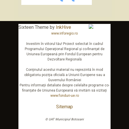
Sixteen Theme by
InkHive
www.inforegio.ro
Investim în viitorul tău! Proiect selectat în cadrul
Programului Operaţional Regional şi co-finanţat de
Uniunea Europeană prin Fondul European pentru
Dezvoltare Regională
Conţinutul acestui material nu reprezintă în mod
obligatoriu poziţia oficială a Uniunii Europene sau a
Guvernului României
Pentru informaţii detaliate despre celelalte programe co-
finanţate de Uniunea Europeană vă invităm să vizitaţi
www.fonduri-ue.ro
Sitemap
© UAT Municipiul Botosani