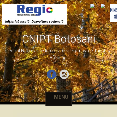
CNIPT Botosani
Centrul National de Informare si Promovare Turistica
Botosani
MENU
Skip