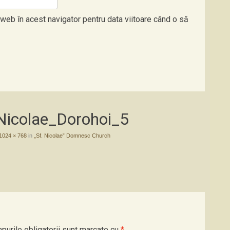
 web în acest navigator pentru data viitoare când o să
.Nicolae_Dorohoi_5
1024 × 768
in
„Sf. Nicolae” Domnesc Church
purile obligatorii sunt marcate cu
*