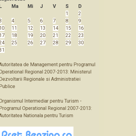
L
Ma
Mi
J
V
S
D
1
2
3
4
5
6
7
8
9
10
11
12
13
14
15
16
17
18
19
20
21
22
23
24
25
26
27
28
29
30
31
Autoritatea de Management pentru Programul
Operational Regional 2007-2013: Ministerul
Dezvoltarii Regionale si Administratiei
Publice
Organismul Intermediar pentru Turism -
Programul Operational Regional 2007-2013:
Autoritatea Nationala pentru Turism