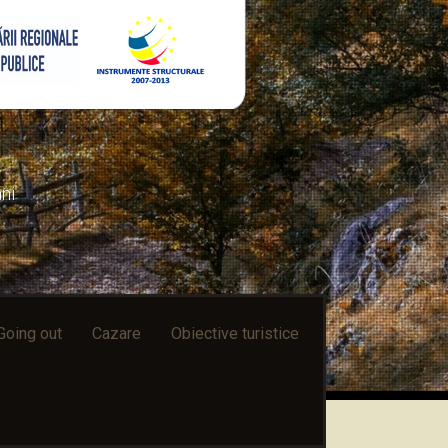
ni
Going out
Cazare
Obiective turistice