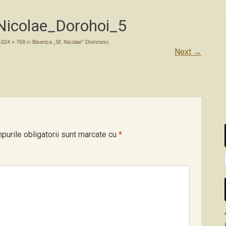
.Nicolae_Dorohoi_5
1024 × 768
in
Biserica „Sf. Nicolae” Domnesc
Next
→
purile obligatorii sunt marcate cu
*