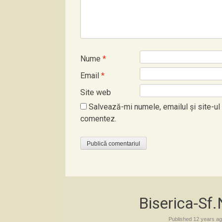
Nume
*
Email
*
Site web
Salvează-mi numele, emailul și site-ul
comentez.
Biserica-Sf
Published
12 years a