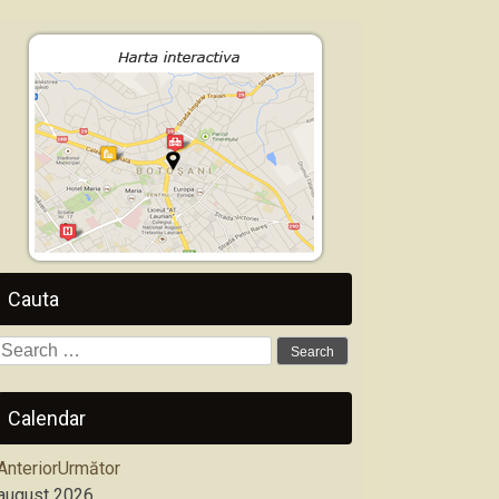
Cauta
Search
for:
Calendar
Anterior
Următor
august
2026