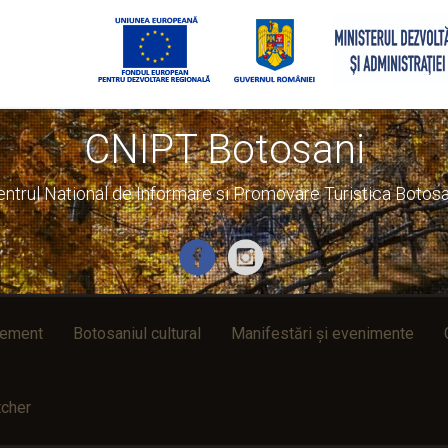
CNIPT Botosani
entrul National de Informare si Promovare Turistica Botosa
rement
Botosaniul cultural
Manifestări și evenimente
cher