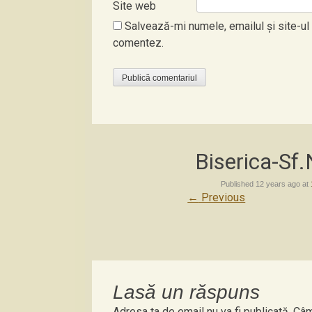
Site web
Salvează-mi numele, emailul și site-ul
comentez.
Biserica-Sf
Published
12 years ago
at
←
Previous
Lasă un răspuns
Adresa ta de email nu va fi publicată.
Câm