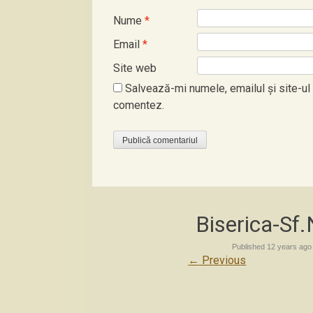
Nume
*
Email
*
Site web
Salvează-mi numele, emailul și site-ul
comentez.
Biserica-Sf
Published
12 years ago
←
Previous