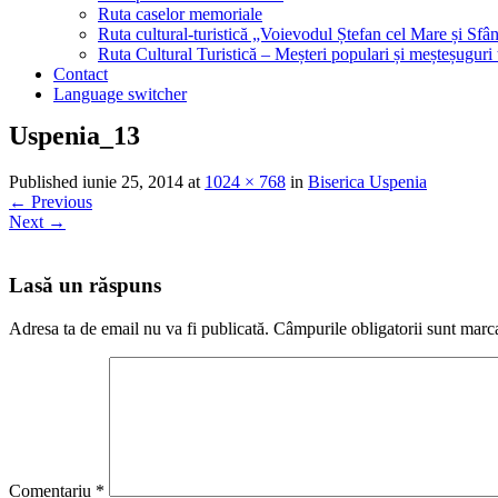
Ruta caselor memoriale
Ruta cultural-turistică „Voievodul Ștefan cel Mare și Sfân
Ruta Cultural Turistică – Meșteri populari și meșteșuguri
Contact
Language switcher
Uspenia_13
Published
iunie 25, 2014
at
1024 × 768
in
Biserica Uspenia
←
Previous
Next
→
Lasă un răspuns
Adresa ta de email nu va fi publicată.
Câmpurile obligatorii sunt marc
Comentariu
*