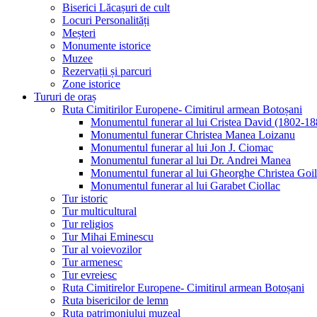
Biserici Lăcașuri de cult
Locuri Personalități
Meșteri
Monumente istorice
Muzee
Rezervații și parcuri
Zone istorice
Tururi de oraș
Ruta Cimitirilor Europene- Cimitirul armean Botoșani
Monumentul funerar al lui Cristea David (1802-18
Monumentul funerar Christea Manea Loizanu
Monumentul funerar al lui Jon J. Ciomac
Monumentul funerar al lui Dr. Andrei Manea
Monumentul funerar al lui Gheorghe Christea Goi
Monumentul funerar al lui Garabet Ciollac
Tur istoric
Tur multicultural
Tur religios
Tur Mihai Eminescu
Tur al voievozilor
Tur armenesc
Tur evreiesc
Ruta Cimitirelor Europene- Cimitirul armean Botoșani
Ruta bisericilor de lemn
Ruta patrimoniului muzeal