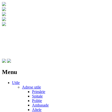
CNIPT Botosani
Centrul National de Informare si Promovar
Menu
Skip
Utile
to
Adrese utile
content
Primărie
Spitale
Poliţie
Ambasade
Altele