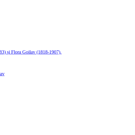
83) și Flora Goilav (1818-1907).
lav