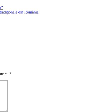
t”
 tradiționale din România
ate cu
*