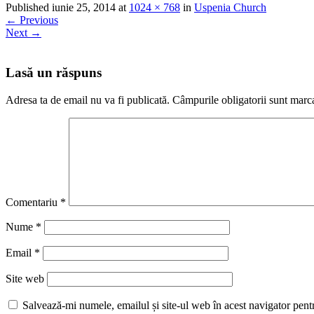
Published
iunie 25, 2014
at
1024 × 768
in
Uspenia Church
←
Previous
Next
→
Lasă un răspuns
Adresa ta de email nu va fi publicată.
Câmpurile obligatorii sunt marc
Comentariu
*
Nume
*
Email
*
Site web
Salvează-mi numele, emailul și site-ul web în acest navigator pent