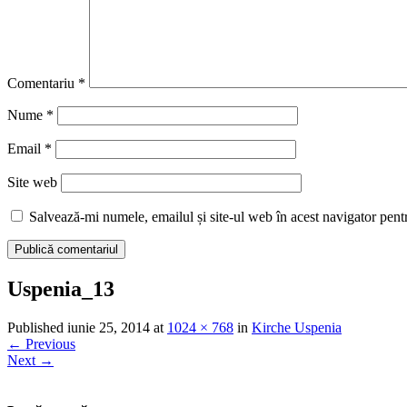
Comentariu
*
Nume
*
Email
*
Site web
Salvează-mi numele, emailul și site-ul web în acest navigator pent
Uspenia_13
Published
iunie 25, 2014
at
1024 × 768
in
Kirche Uspenia
←
Previous
Next
→