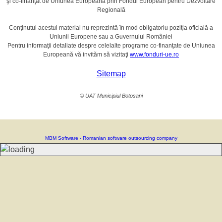
şi co-finanţat de Uniunea Europeană prin Fondul European pentru Dezvoltare
Regională
Conţinutul acestui material nu reprezintă în mod obligatoriu poziţia oficială a
Uniunii Europene sau a Guvernului României
Pentru informaţii detaliate despre celelalte programe co-finanţate de Uniunea
Europeană vă invităm să vizitaţi
www.fonduri-ue.ro
Sitemap
© UAT Municipiul Botosani
MBM Software - Romanian software outsourcing company