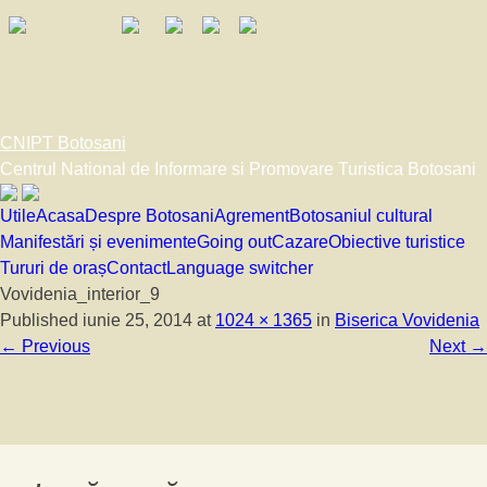
CNIPT Botosani
Centrul National de Informare si Promovare Turistica Botosani
Skip to content
Utile
Acasa
Despre Botosani
Agrement
Botosaniul cultural
Manifestări și evenimente
Going out
Cazare
Obiective turistice
Tururi de oraș
Contact
Language switcher
Vovidenia_interior_9
Published
iunie 25, 2014
at
1024 × 1365
in
Biserica Vovidenia
←
Previous
Next
→