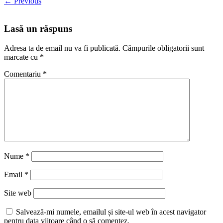
←
Previous
Lasă un răspuns
Adresa ta de email nu va fi publicată.
Câmpurile obligatorii sunt
marcate cu
*
Comentariu
*
Nume
*
Email
*
Site web
Salvează-mi numele, emailul și site-ul web în acest navigator
pentru data viitoare când o să comentez.