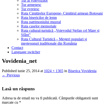
Tur al voievozilor
Tur armenesc
Tur evreiesc
Ruta Cimitirelor Europene- Cimitirul armean Botoșani
Ruta bisericilor de lemn
Ruta patrimoniului muzeal
Ruta caselor memoriale
Ruta cultural-turistică „Voievodul Ștefan cel Mare și
Sfânt”
Ruta Cultural Turistică – Meșteri populari și
meșteșuguri tradiționale din România
Contact
Language switcher
Vovidenia_net
Published
iunie 25, 2014
at
1024 × 1365
in
Biserica Vovidenia
←
Previous
Lasă un răspuns
Adresa ta de email nu va fi publicată.
Câmpurile obligatorii sunt
marcate cu
*