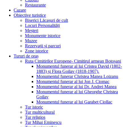
Restaurante
Cazare
Obiective turistice
Biserici Lăcașuri de cult
Locuri Personalități
Meșteri
Monumente istorice
Muzee
Rezervații și parcuri
Zone istorice
Tururi de oraș
Ruta Cimitirilor Europene- Cimitirul armean Botoșani
Monumentul funerar al lui Cristea David (1802-
1883) și Flora Goilav (1818-1907).
Monumentul funerar Christea Manea Loizanu
Monumentul funerar al lui Jon J. Ciomac
Monumentul funerar al lui Dr. Andrei Manea
Monumentul funerar al lui Gheorghe Christea
Goilav
Monumentul funerar al lui Garabet Ciollac
Tur istoric
Tur multicultural
Tur religios
Tur Mihai Eminescu