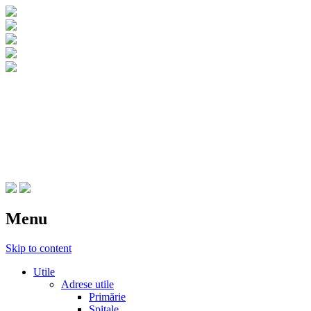
CNIPT Botosani
Centrul National de Informare si
Promovare Turistica Botosani
Menu
Skip to content
Utile
Adrese utile
Primărie
Spitale