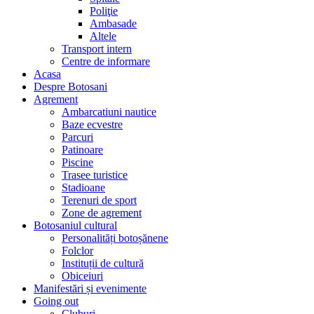
Poliţie
Ambasade
Altele
Transport intern
Centre de informare
Acasa
Despre Botosani
Agrement
Ambarcatiuni nautice
Baze ecvestre
Parcuri
Patinoare
Piscine
Trasee turistice
Stadioane
Terenuri de sport
Zone de agrement
Botosaniul cultural
Personalități botoșănene
Folclor
Instituții de cultură
Obiceiuri
Manifestări și evenimente
Going out
Cluburi