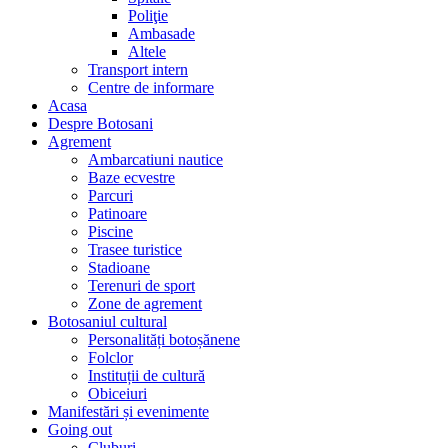
Poliţie
Ambasade
Altele
Transport intern
Centre de informare
Acasa
Despre Botosani
Agrement
Ambarcatiuni nautice
Baze ecvestre
Parcuri
Patinoare
Piscine
Trasee turistice
Stadioane
Terenuri de sport
Zone de agrement
Botosaniul cultural
Personalități botoșănene
Folclor
Instituții de cultură
Obiceiuri
Manifestări și evenimente
Going out
Cluburi