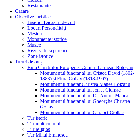
Restaurante
Cazare
Obiective turistice
Biserici Lăcașuri de cult
Locuri Personalități
Meșteri
Monumente istorice
Muzee
Rezervații și parcuri
Zone istorice
Tururi de oraș
Ruta Cimitirilor Europene- Cimitirul armean Botoșani
Monumentul funerar al lui Cristea David (1802-
1883) și Flora Goilav (1818-1907).
Monumentul funerar Christea Manea Loizanu
Monumentul funerar al lui Jon J. Ciomac
Monumentul funerar al lui Dr. Andrei Manea
Monumentul funerar al lui Gheorghe Christea
Goilav
Monumentul funerar al lui Garabet Ciollac
Tur istoric
Tur multicultural
Tur religios
Tur Mihai Eminescu