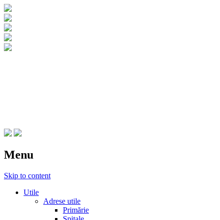
CNIPT Botosani
Centrul National de Informare si
Promovare Turistica Botosani
Menu
Skip to content
Utile
Adrese utile
Primărie
Spitale