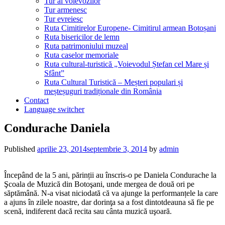
Tur al voievozilor
Tur armenesc
Tur evreiesc
Ruta Cimitirelor Europene- Cimitirul armean Botoșani
Ruta bisericilor de lemn
Ruta patrimoniului muzeal
Ruta caselor memoriale
Ruta cultural-turistică „Voievodul Ștefan cel Mare și
Sfânt”
Ruta Cultural Turistică – Meșteri populari și
meșteșuguri tradiționale din România
Contact
Language switcher
Condurache Daniela
Published
aprilie 23, 2014
septembrie 3, 2014
by
admin
Începând de la 5 ani, părinții au înscris-o pe Daniela Condurache la
Şcoala de Muzică din Botoşani, unde mergea de două ori pe
săptămână. N-a visat niciodată că va ajunge la performanțele la care
a ajuns în zilele noastre, dar dorinţa sa a fost dintotdeauna să fie pe
scenă, indiferent dacă recita sau cânta muzică uşoară.