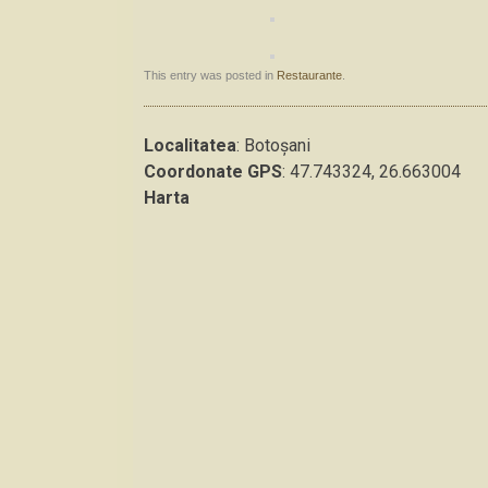
This entry was posted in
Restaurante
.
Localitatea
: Botoşani
Coordonate GPS
: 47.743324, 26.663004
Harta