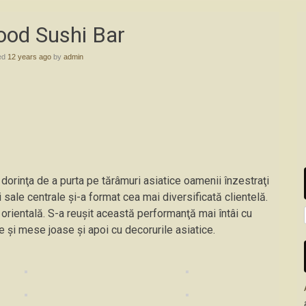
ood Sushi Bar
ed
12 years ago
by
admin
orinţa de a purta pe tărâmuri asiatice oamenii înzestraţi
i sale centrale și-a format cea mai diversificată clientelă.
ie orientală. S-a reuşit această performanţă mai întâi cu
 şi mese joase şi apoi cu decorurile asiatice.