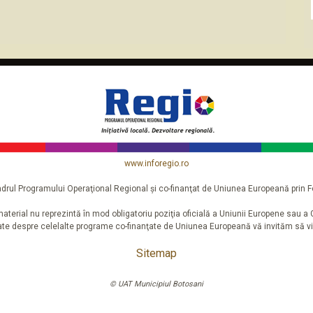
www.inforegio.ro
n cadrul Programului Operaţional Regional şi co-finanţat de Uniunea Europeană pri
aterial nu reprezintă în mod obligatoriu poziţia oficială a Uniunii Europene sau 
iate despre celelalte programe co-finanţate de Uniunea Europeană vă invităm să vi
Sitemap
© UAT Municipiul Botosani