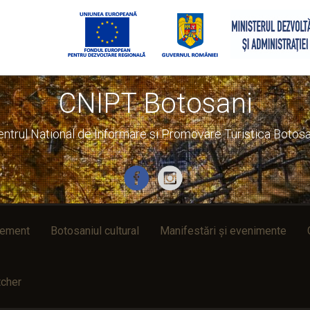
CNIPT Botosani
entrul National de Informare si Promovare Turistica Botosa
rement
Botosaniul cultural
Manifestări și evenimente
cher