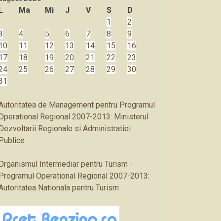
L
Ma
Mi
J
V
S
D
1
2
3
4
5
6
7
8
9
10
11
12
13
14
15
16
17
18
19
20
21
22
23
24
25
26
27
28
29
30
31
Autoritatea de Management pentru Programul
Operational Regional 2007-2013: Ministerul
Dezvoltarii Regionale si Administratiei
Publice
Organismul Intermediar pentru Turism -
Programul Operational Regional 2007-2013:
Autoritatea Nationala pentru Turism