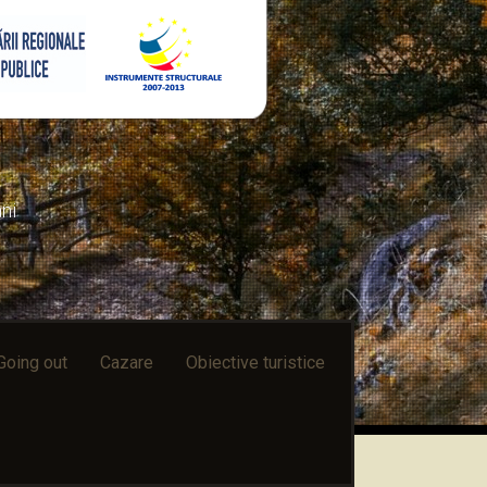
ni
Going out
Cazare
Obiective turistice