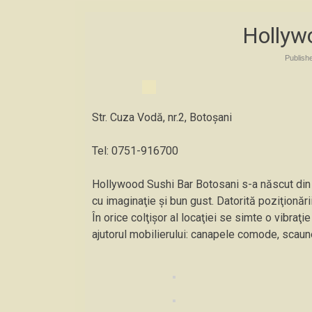
Hollyw
Publish
Str. Cuza Vodă, nr.2, Botoșani
Tel: 0751-916700
Hollywood Sushi Bar Botosani s-a născut din d
cu imaginaţie şi bun gust. Datorită poziţionări
În orice colţişor al locaţiei se simte o vibraţ
ajutorul mobilierului: canapele comode, scaune