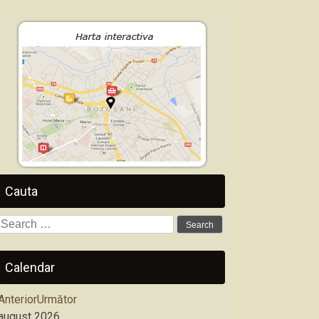
Cauta
Search
for:
Calendar
Anterior
Următor
august
2026