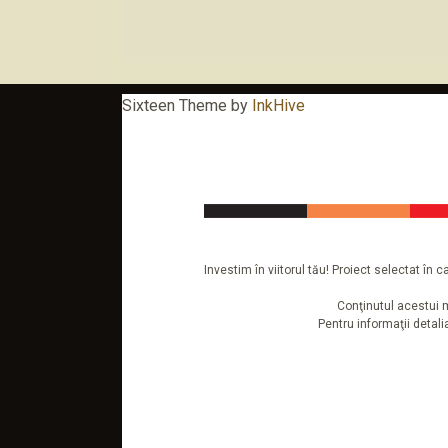
Sixteen Theme by
InkHive
Investim în viitorul tău! Proiect selectat î
Conţinutul acestui m
Pentru informaţii detal