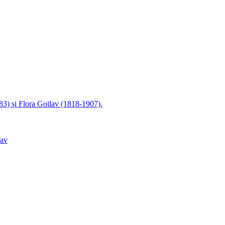
83) și Flora Goilav (1818-1907).
lav