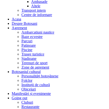
Ambasade
Altele
Transport intern
Centre de informare
Acasa
Despre Botosani
Agrement
Ambarcatiuni nautice
Baze ecvestre
Parcuri
Patinoare
Piscine
Trasee turistice
Stadioane
Terenuri de sport
Zone de agrement
Botosaniul cultural
Personalități botoșănene
Folclor
Instituții de cultură
Obiceiuri
Manifestări și evenimente
Going out
Cluburi
Restaurante