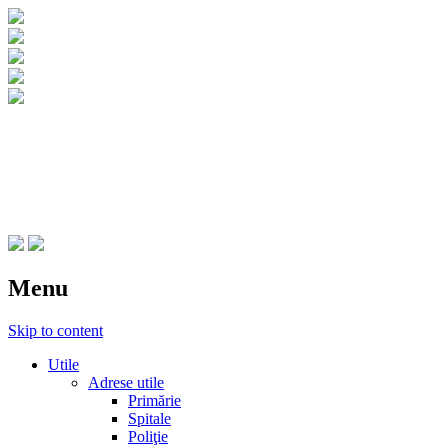
CNIPT Botosani
Centrul National de Informare si Promovar
Menu
Skip to content
Utile
Adrese utile
Primărie
Spitale
Poliţie