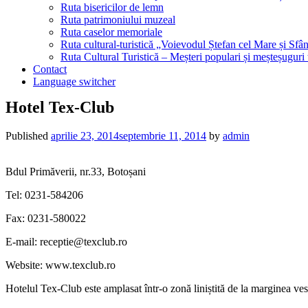
Ruta bisericilor de lemn
Ruta patrimoniului muzeal
Ruta caselor memoriale
Ruta cultural-turistică „Voievodul Ștefan cel Mare și Sfân
Ruta Cultural Turistică – Meșteri populari și meșteșuguri
Contact
Language switcher
Hotel Tex-Club
Published
aprilie 23, 2014
septembrie 11, 2014
by
admin
Bdul Primăverii, nr.33, Botoșani
Tel: 0231-584206
Fax: 0231-580022
E-mail: receptie@texclub.ro
Website: www.texclub.ro
Hotelul Tex-Club este amplasat într-o zonă liniștită de la marginea ves