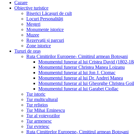
Cazare
Obiective turistice
Biserici Lăcașuri de cult
Locuri Personalități
Meșteri
Monumente istorice
Muzee
Rezervații și parcuri
Zone istorice
Tururi de oraș
Ruta Cimitirilor Europene- Cimitirul armean Botoșani
Monumentul funerar al lui Cristea David (1802-18
Monumentul funerar Christea Manea Loizanu
Monumentul funerar al lui Jon J. Ciomac
Monumentul funerar al lui Dr. Andrei Manea
Monumentul funerar al lui Gheorghe Christea Goi
Monumentul funerar al lui Garabet Ciollac
Tur istoric
Tur multicultural
Tur religios
Tur Mihai Eminescu
Tur al voievozilor
Tur armenesc
Tur evreiesc
Ruta Cimitirelor Europene- Cimitirul armean Botoșani