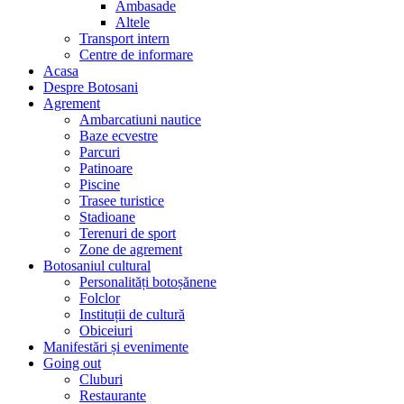
Ambasade
Altele
Transport intern
Centre de informare
Acasa
Despre Botosani
Agrement
Ambarcatiuni nautice
Baze ecvestre
Parcuri
Patinoare
Piscine
Trasee turistice
Stadioane
Terenuri de sport
Zone de agrement
Botosaniul cultural
Personalități botoșănene
Folclor
Instituții de cultură
Obiceiuri
Manifestări și evenimente
Going out
Cluburi
Restaurante