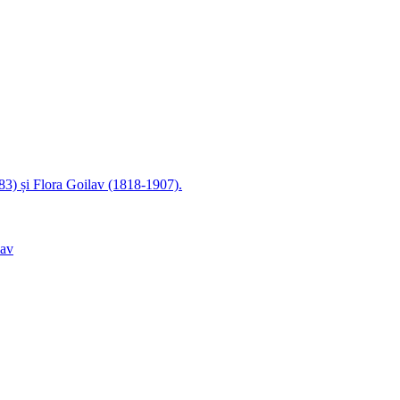
83) și Flora Goilav (1818-1907).
lav