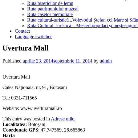
Ruta bisericilor de lemn
Ruta patrimoniului muzeal
Ruta caselor memoriale
Ruta cultural-turistică „Voievodul Ștefan cel Mare și Sfân
Ruta Cultural Turistică – Meșteri populari și meșteșuguri
Contact
Language switcher
Uvertura Mall
Published
aprilie 23, 2014
septembrie 11, 2014
by
admin
Uvertura Mall
Calea Națională, nr. 91, Botoșani
Tel: 0331-711565
Website: www.uverturamall.ro
This entry was posted in
Adrese utile
.
Localitatea
: Botoşani
Coordonate GPS
: 47.747569, 26.665863
Harta