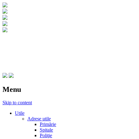
CNIPT Botosani
Centrul National de Informare si Promovar
Menu
Skip to content
Utile
Adrese utile
Primărie
Spitale
Poliţie