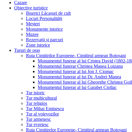
Cazare
Obiective turistice
Biserici Lăcașuri de cult
Locuri Personalități
Meșteri
Monumente istorice
Muzee
Rezervații și parcuri
Zone istorice
Tururi de oraș
Ruta Cimitirilor Europene- Cimitirul armean Botoșani
Monumentul funerar al lui Cristea David (1802-18
Monumentul funerar Christea Manea Loizanu
Monumentul funerar al lui Jon J. Ciomac
Monumentul funerar al lui Dr. Andrei Manea
Monumentul funerar al lui Gheorghe Christea Goi
Monumentul funerar al lui Garabet Ciollac
Tur istoric
Tur multicultural
Tur religios
Tur Mihai Eminescu
Tur al voievozilor
Tur armenesc
Tur evreiesc
Ruta Cimitirelor Europene- Cimitirul armean Botoșani