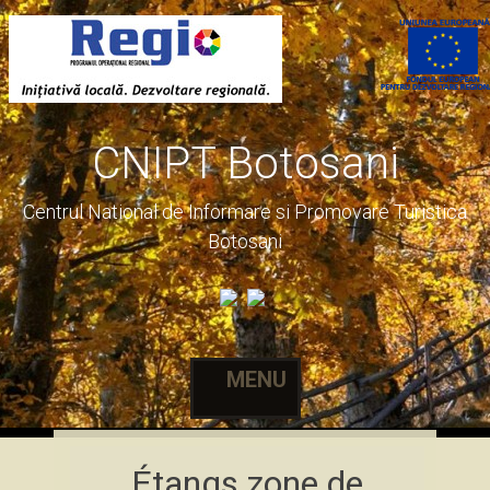
CNIPT Botosani
Centrul National de Informare si Promovare Turistica
Botosani
MENU
Skip
Étangs zone de
to