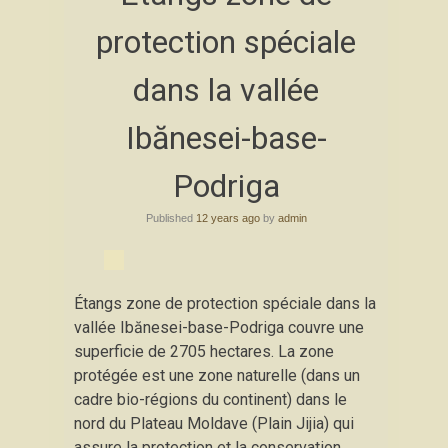
content
protection spéciale
dans la vallée
Ibănesei-base-
Podriga
Published
12 years ago
by
admin
Étangs zone de protection spéciale dans la
vallée Ibănesei-base-Podriga couvre une
superficie de 2705 hectares. La zone
protégée est une zone naturelle (dans un
cadre bio-régions du continent) dans le
nord du Plateau Moldave (Plain Jijia) qui
assure la protection et la conservation,