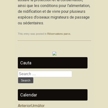
ainsi que les conditions pour l’alimentation,
de nidification et de vivre pour plusieurs
espèces d’oiseaux migrateurs de passage
ou sédentaires.
This entry was posted in
Réservations parcs
.
Cauta
Search
for:
Calendar
Anterior
Următor