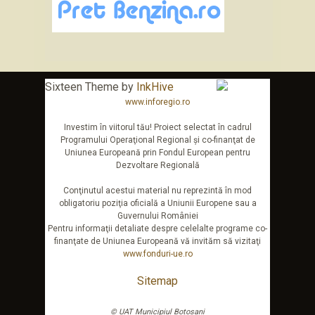
Sixteen Theme by
InkHive
www.inforegio.ro
Investim în viitorul tău! Proiect selectat în cadrul
Programului Operaţional Regional şi co-finanţat de
Uniunea Europeană prin Fondul European pentru
Dezvoltare Regională
Conţinutul acestui material nu reprezintă în mod
obligatoriu poziţia oficială a Uniunii Europene sau a
Guvernului României
Pentru informaţii detaliate despre celelalte programe co-
finanţate de Uniunea Europeană vă invităm să vizitaţi
www.fonduri-ue.ro
Sitemap
© UAT Municipiul Botosani