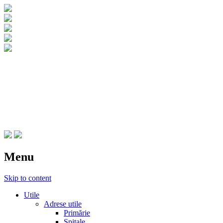
CNIPT Botosani
Centrul National de Informare si
Promovare Turistica Botosani
Menu
Skip to content
Utile
Adrese utile
Primărie
Spitale