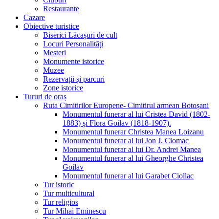
Restaurante
Cazare
Obiective turistice
Biserici Lăcașuri de cult
Locuri Personalități
Meșteri
Monumente istorice
Muzee
Rezervații și parcuri
Zone istorice
Tururi de oraș
Ruta Cimitirilor Europene- Cimitirul armean Botoșani
Monumentul funerar al lui Cristea David (1802-
1883) și Flora Goilav (1818-1907).
Monumentul funerar Christea Manea Loizanu
Monumentul funerar al lui Jon J. Ciomac
Monumentul funerar al lui Dr. Andrei Manea
Monumentul funerar al lui Gheorghe Christea
Goilav
Monumentul funerar al lui Garabet Ciollac
Tur istoric
Tur multicultural
Tur religios
Tur Mihai Eminescu