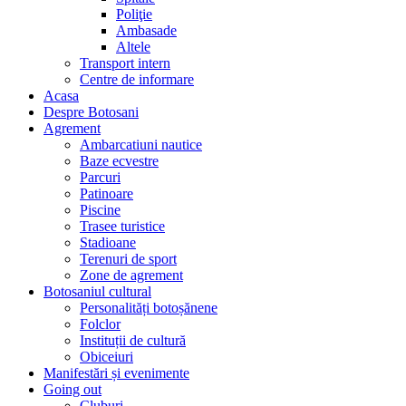
Poliţie
Ambasade
Altele
Transport intern
Centre de informare
Acasa
Despre Botosani
Agrement
Ambarcatiuni nautice
Baze ecvestre
Parcuri
Patinoare
Piscine
Trasee turistice
Stadioane
Terenuri de sport
Zone de agrement
Botosaniul cultural
Personalități botoșănene
Folclor
Instituții de cultură
Obiceiuri
Manifestări și evenimente
Going out
Cluburi