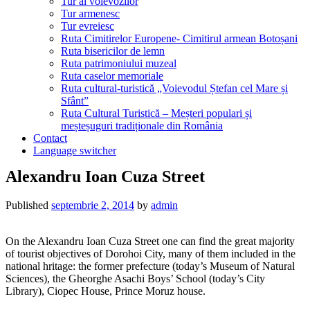
Tur al voievozilor
Tur armenesc
Tur evreiesc
Ruta Cimitirelor Europene- Cimitirul armean Botoșani
Ruta bisericilor de lemn
Ruta patrimoniului muzeal
Ruta caselor memoriale
Ruta cultural-turistică „Voievodul Ștefan cel Mare și
Sfânt”
Ruta Cultural Turistică – Meșteri populari și
meșteșuguri tradiționale din România
Contact
Language switcher
Alexandru Ioan Cuza Street
Published
septembrie 2, 2014
by
admin
On the Alexandru Ioan Cuza Street one can find the great majority
of tourist objectives of Dorohoi City, many of them included in the
national hritage: the former prefecture (today’s Museum of Natural
Sciences), the Gheorghe Asachi Boys’ School (today’s City
Library), Ciopec House, Prince Moruz house.