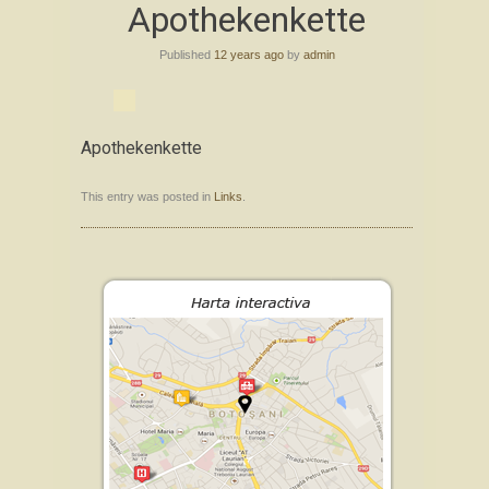
Apothekenkette
to
content
Published
12 years ago
by
admin
Apothekenkette
This entry was posted in
Links
.