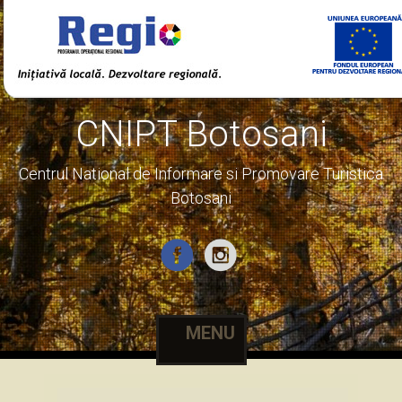
CNIPT Botosani
Centrul National de Informare si Promovare Turistica
Botosani
MENU
Skip