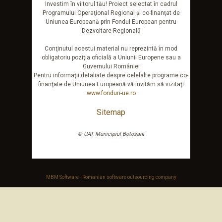
Investim în viitorul tău! Proiect selectat în cadrul
Programului Operaţional Regional şi co-finanţat de
Uniunea Europeană prin Fondul European pentru
Dezvoltare Regională
Conţinutul acestui material nu reprezintă în mod
obligatoriu poziţia oficială a Uniunii Europene sau a
Guvernului României
Pentru informaţii detaliate despre celelalte programe co-
finanţate de Uniunea Europeană vă invităm să vizitaţi
www.fonduri-ue.ro
Sitemap
© UAT Municipiul Botosani
MBM Software - Romanian software outsourcing company