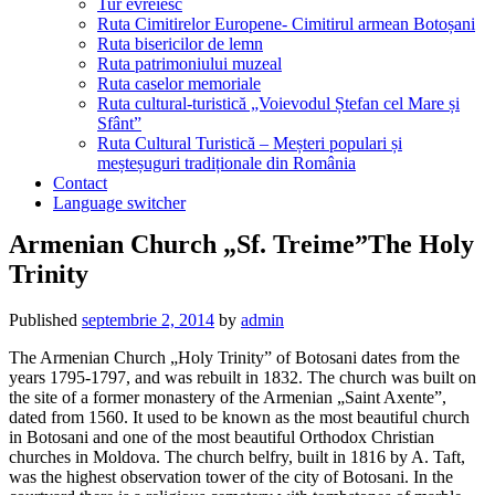
Tur evreiesc
Ruta Cimitirelor Europene- Cimitirul armean Botoșani
Ruta bisericilor de lemn
Ruta patrimoniului muzeal
Ruta caselor memoriale
Ruta cultural-turistică „Voievodul Ștefan cel Mare și
Sfânt”
Ruta Cultural Turistică – Meșteri populari și
meșteșuguri tradiționale din România
Contact
Language switcher
Armenian Church „Sf. Treime”The Holy
Trinity
Published
septembrie 2, 2014
by
admin
The Armenian Church „Holy Trinity” of Botosani dates from the
years 1795-1797, and was rebuilt in 1832. The church was built on
the site of a former monastery of the Armenian „Saint Axente”,
dated from 1560. It used to be known as the most beautiful church
in Botosani and one of the most beautiful Orthodox Christian
churches in Moldova. The church belfry, built in 1816 by A. Taft,
was the highest observation tower of the city of Botosani. In the