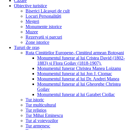
Cazare
Obiective turistice
Biserici Lăcașuri de cult
Locuri Personalități
Meșteri
Monumente istorice
Muzee
Rezervații și parcuri
Zone istorice
Tururi de oraș
Ruta Cimitirilor Europene- Cimitirul armean Botoșani
Monumentul funerar al lui Cristea David (1802-
1883) și Flora Goilav (1818-1907).
Monumentul funerar Christea Manea Loizanu
Monumentul funerar al lui Jon J. Ciomac
Monumentul funerar al lui Dr. Andrei Manea
Monumentul funerar al lui Gheorghe Christea
Goilav
Monumentul funerar al lui Garabet Ciollac
Tur istoric
Tur multicultural
Tur religios
Tur Mihai Eminescu
Tur al voievozilor
Tur armenesc