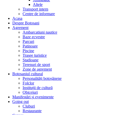
Altele
Transport intern
Centre de informare
Acasa
Despre Botosani
Agrement
Ambarcatiuni nautice
Baze ecvestre
Parcuri
Patinoare
Piscine
Trasee turistice
Stadioane
Terenuri de sport
Zone de agrement
Botosaniul cultural
Personalități botoșănene
Folclor
Instituții de cultură
Obiceiuri
Manifestări și evenimente
Going out
Cluburi
Restaurante