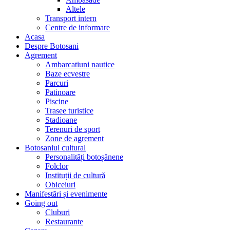
Altele
Transport intern
Centre de informare
Acasa
Despre Botosani
Agrement
Ambarcatiuni nautice
Baze ecvestre
Parcuri
Patinoare
Piscine
Trasee turistice
Stadioane
Terenuri de sport
Zone de agrement
Botosaniul cultural
Personalități botoșănene
Folclor
Instituții de cultură
Obiceiuri
Manifestări și evenimente
Going out
Cluburi
Restaurante