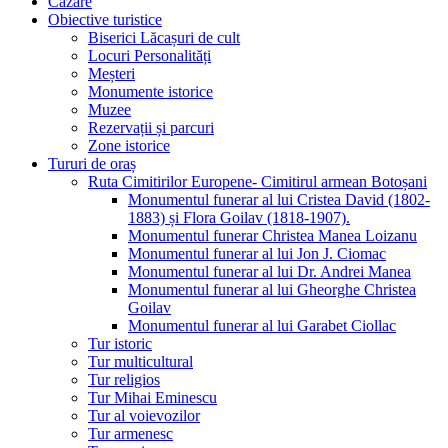
Cazare
Obiective turistice
Biserici Lăcașuri de cult
Locuri Personalități
Meșteri
Monumente istorice
Muzee
Rezervații și parcuri
Zone istorice
Tururi de oraș
Ruta Cimitirilor Europene- Cimitirul armean Botoșani
Monumentul funerar al lui Cristea David (1802-
1883) și Flora Goilav (1818-1907).
Monumentul funerar Christea Manea Loizanu
Monumentul funerar al lui Jon J. Ciomac
Monumentul funerar al lui Dr. Andrei Manea
Monumentul funerar al lui Gheorghe Christea
Goilav
Monumentul funerar al lui Garabet Ciollac
Tur istoric
Tur multicultural
Tur religios
Tur Mihai Eminescu
Tur al voievozilor
Tur armenesc