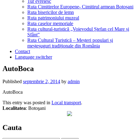
Tur evreiesc
Ruta Cimitirelor Europene- Cimitirul armean Botoșani
Ruta bisericilor de lemn
Ruta patrimoniului muzeal
Ruta caselor memoriale
Ruta cultural-turistică „Voievodul Ștefan cel Mare și
Sfânt”
Ruta Cultural Turistică – Meșteri populari și
meșteșuguri tradiționale din România
Contact
Language switcher
AutoBoca
Published
septembrie 2, 2014
by
admin
AutoBoca
This entry was posted in
Local transport
.
Localitatea
: Botoşani
Cauta