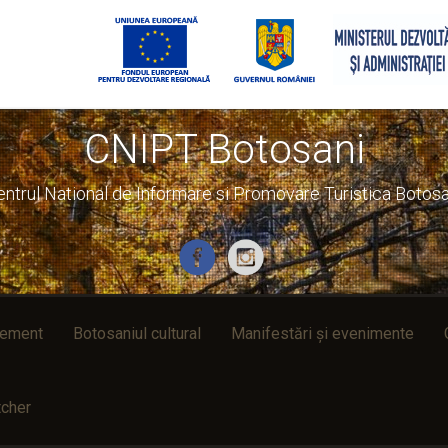
CNIPT Botosani
entrul National de Informare si Promovare Turistica Botosa
rement
Botosaniul cultural
Manifestări și evenimente
cher