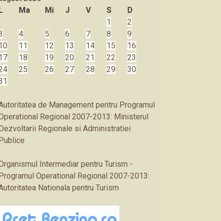
L
Ma
Mi
J
V
S
D
1
2
3
4
5
6
7
8
9
10
11
12
13
14
15
16
17
18
19
20
21
22
23
24
25
26
27
28
29
30
31
Autoritatea de Management pentru Programul
Operational Regional 2007-2013: Ministerul
Dezvoltarii Regionale si Administratiei
Publice
Organismul Intermediar pentru Turism -
Programul Operational Regional 2007-2013:
Autoritatea Nationala pentru Turism