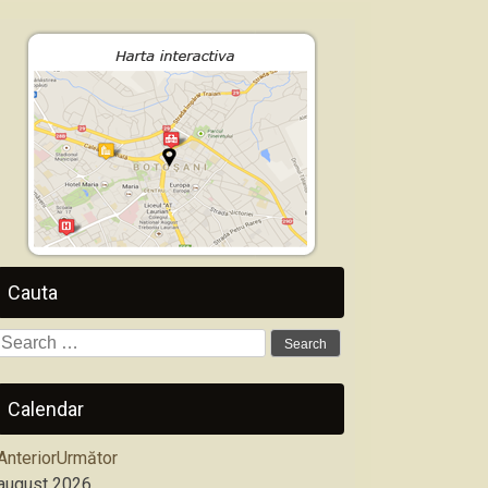
Cauta
Search
for:
Calendar
Anterior
Următor
august
2026