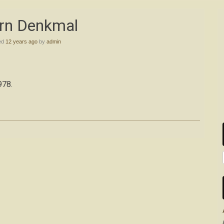
rn Denkmal
ed
12 years ago
by
admin
978.