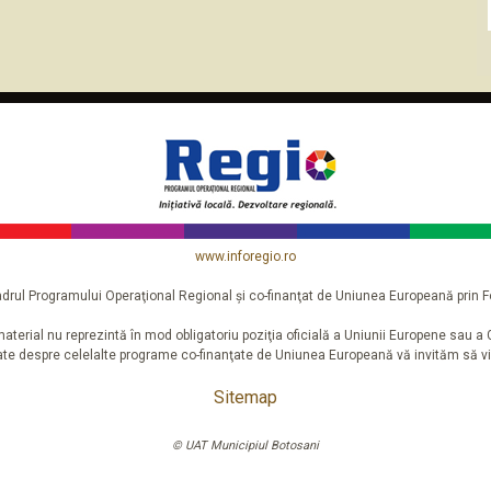
www.inforegio.ro
n cadrul Programului Operaţional Regional şi co-finanţat de Uniunea Europeană pri
aterial nu reprezintă în mod obligatoriu poziţia oficială a Uniunii Europene sau 
iate despre celelalte programe co-finanţate de Uniunea Europeană vă invităm să vi
Sitemap
© UAT Municipiul Botosani