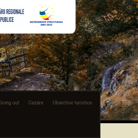
ni
Going out
Cazare
Obiective turistice