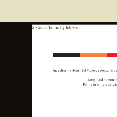
Sixteen Theme by
InkHive
Investim în viitorul tău! Proiect selectat î
Conţinutul acestui m
Pentru informaţii detal