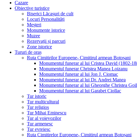
Cazare
Obiective turistice
Biserici Lăcașuri de cult
Locuri Personalități
Meșteri
Monumente istorice
Muzee
Rezervații și parcuri
Zone istorice
Tururi de oraș
Ruta Cimitirilor Europene- Cimitirul armean Botoșani
Monumentul funerar al lui Cristea David (1802-18
Monumentul funerar Christea Manea Loizanu
Monumentul funerar al lui Jon J. Ciomac
Monumentul funerar al lui Dr. Andrei Manea
Monumentul funerar al lui Gheorghe Christea Goi
Monumentul funerar al lui Garabet Ciollac
Tur istoric
Tur multicultural
Tur religios
Tur Mihai Eminescu
Tur al voievozilor
Tur armenesc
Tur evreiesc
Ruta Cimitirelor Europene- Cimitirul armean Botoșani