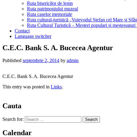
Ruta bisericilor de lemn
Ruta patrimoniului muzeal
Ruta caselor memoriale
Ruta cultural-turistică „Voievodul Ștefan cel Mare și Sfân
Ruta Cultural Turistică – Meșteri populari și meșteșuguri
Contact
Language switcher
C.E.C. Bank S. A. Bucecea Agentur
Published
septembrie 2, 2014
by
admin
C.E.C. Bank S. A. Bucecea Agentur
This entry was posted in
Links
.
Cauta
Search for:
Calendar