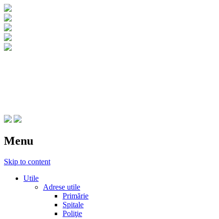
CNIPT Botosani
Centrul National de Informare si Promovar
Menu
Skip to content
Utile
Adrese utile
Primărie
Spitale
Poliţie