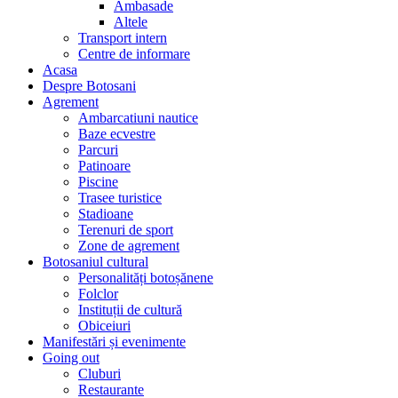
Ambasade
Altele
Transport intern
Centre de informare
Acasa
Despre Botosani
Agrement
Ambarcatiuni nautice
Baze ecvestre
Parcuri
Patinoare
Piscine
Trasee turistice
Stadioane
Terenuri de sport
Zone de agrement
Botosaniul cultural
Personalități botoșănene
Folclor
Instituții de cultură
Obiceiuri
Manifestări și evenimente
Going out
Cluburi
Restaurante