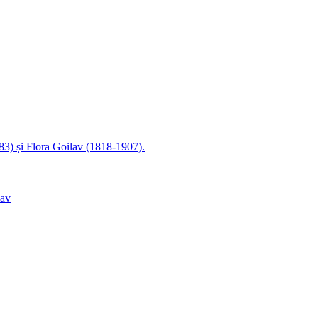
83) și Flora Goilav (1818-1907).
lav