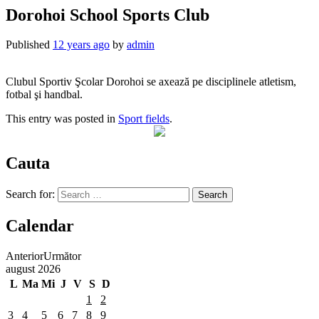
Dorohoi School Sports Club
Published
12 years ago
by
admin
Clubul Sportiv Şcolar Dorohoi se axează pe disciplinele atletism,
fotbal şi handbal.
This entry was posted in
Sport fields
.
Cauta
Search for:
Calendar
Anterior
Următor
august
2026
L
Ma
Mi
J
V
S
D
1
2
3
4
5
6
7
8
9