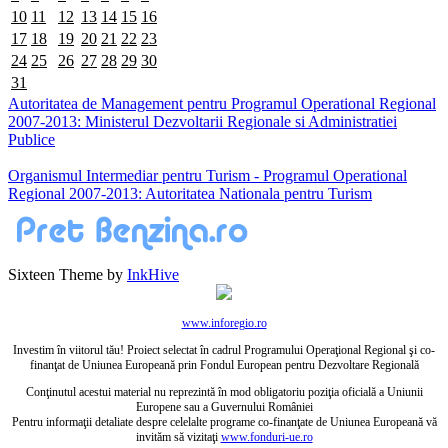
10
11
12
13
14
15
16
17
18
19
20
21
22
23
24
25
26
27
28
29
30
31
Autoritatea de Management pentru Programul Operational Regional
2007-2013: Ministerul Dezvoltarii Regionale si Administratiei
Publice
Organismul Intermediar pentru Turism - Programul Operational
Regional 2007-2013: Autoritatea Nationala pentru Turism
Sixteen Theme by
InkHive
www.inforegio.ro
Investim în viitorul tău! Proiect selectat în cadrul Programului Operaţional Regional şi co-
finanţat de Uniunea Europeană prin Fondul European pentru Dezvoltare Regională
Conţinutul acestui material nu reprezintă în mod obligatoriu poziţia oficială a Uniunii
Europene sau a Guvernului României
Pentru informaţii detaliate despre celelalte programe co-finanţate de Uniunea Europeană vă
invităm să vizitaţi
www.fonduri-ue.ro