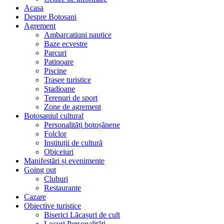
Acasa
Despre Botosani
Agrement
Ambarcatiuni nautice
Baze ecvestre
Parcuri
Patinoare
Piscine
Trasee turistice
Stadioane
Terenuri de sport
Zone de agrement
Botosaniul cultural
Personalități botoșănene
Folclor
Instituții de cultură
Obiceiuri
Manifestări și evenimente
Going out
Cluburi
Restaurante
Cazare
Obiective turistice
Biserici Lăcașuri de cult
Locuri Personalități