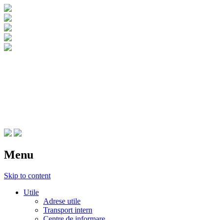
CNIPT Botosani
Centrul National de Informare si
Promovare Turistica Botosani
Menu
Skip to content
Utile
Adrese utile
Transport intern
Centre de informare