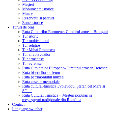
Meșteri
Monumente istorice
Muzee
Rezervații și parcuri
Zone istorice
Tururi de oraș
Ruta Cimitirilor Europene- Cimitirul armean Botoșani
Tur istoric
Tur multicultural
Tur religios
Tur Mihai Eminescu
Tur al voievozilor
Tur armenesc
Tur evreiesc
Ruta Cimitirelor Europene- Cimitirul armean Botoșani
Ruta bisericilor de lemn
Ruta patrimoniului muzeal
Ruta caselor memoriale
Ruta cultural-turistică „Voievodul Ștefan cel Mare și
Sfânt”
Ruta Cultural Turistică – Meșteri populari și
meșteșuguri tradiționale din România
Contact
Language switcher