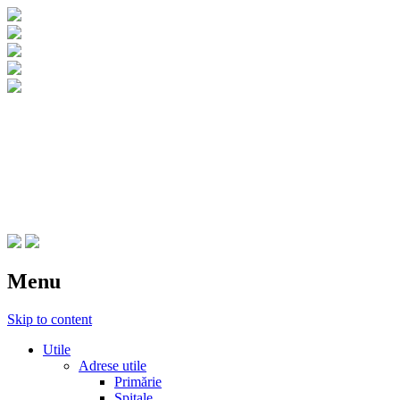
CNIPT Botosani
Centrul National de Informare si
Promovare Turistica Botosani
Menu
Skip to content
Utile
Adrese utile
Primărie
Spitale