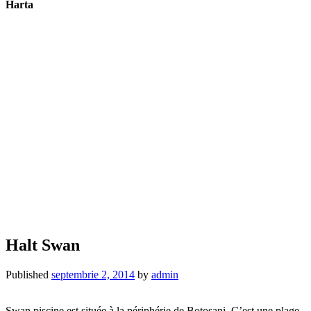
Harta
Halt Swan
Published
septembrie 2, 2014
by
admin
Swan piscine est située à la périphérie de Botosani. C’est une plage