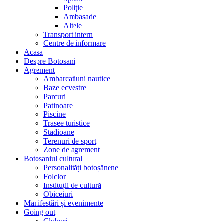
Poliţie
Ambasade
Altele
Transport intern
Centre de informare
Acasa
Despre Botosani
Agrement
Ambarcatiuni nautice
Baze ecvestre
Parcuri
Patinoare
Piscine
Trasee turistice
Stadioane
Terenuri de sport
Zone de agrement
Botosaniul cultural
Personalități botoșănene
Folclor
Instituții de cultură
Obiceiuri
Manifestări și evenimente
Going out
Cluburi