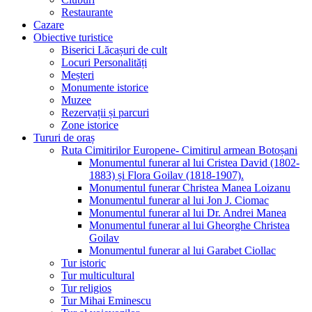
Restaurante
Cazare
Obiective turistice
Biserici Lăcașuri de cult
Locuri Personalități
Meșteri
Monumente istorice
Muzee
Rezervații și parcuri
Zone istorice
Tururi de oraș
Ruta Cimitirilor Europene- Cimitirul armean Botoșani
Monumentul funerar al lui Cristea David (1802-
1883) și Flora Goilav (1818-1907).
Monumentul funerar Christea Manea Loizanu
Monumentul funerar al lui Jon J. Ciomac
Monumentul funerar al lui Dr. Andrei Manea
Monumentul funerar al lui Gheorghe Christea
Goilav
Monumentul funerar al lui Garabet Ciollac
Tur istoric
Tur multicultural
Tur religios
Tur Mihai Eminescu