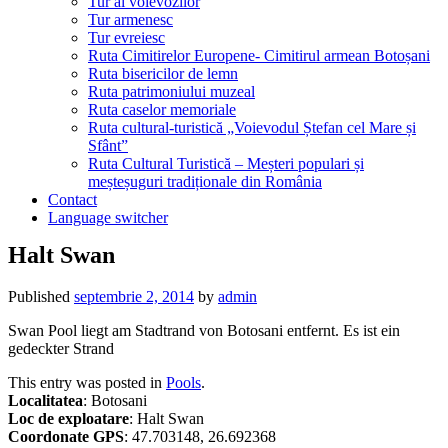
Tur al voievozilor
Tur armenesc
Tur evreiesc
Ruta Cimitirelor Europene- Cimitirul armean Botoșani
Ruta bisericilor de lemn
Ruta patrimoniului muzeal
Ruta caselor memoriale
Ruta cultural-turistică „Voievodul Ștefan cel Mare și
Sfânt”
Ruta Cultural Turistică – Meșteri populari și
meșteșuguri tradiționale din România
Contact
Language switcher
Halt Swan
Published
septembrie 2, 2014
by
admin
Swan Pool liegt am Stadtrand von Botosani entfernt. Es ist ein
gedeckter Strand
This entry was posted in
Pools
.
Localitatea
: Botosani
Loc de exploatare
: Halt Swan
Coordonate GPS
: 47.703148, 26.692368