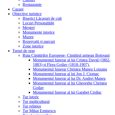
Restaurante
Cazare
Obiective turistice
Biserici Lăcașuri de cult
Locuri Personalități
Meșteri
Monumente istorice
Muzee
Rezervații și parcuri
Zone istorice
Tururi de oraș
Ruta Cimitirilor Europene- Cimitirul armean Botoșani
Monumentul funerar al lui Cristea David (1802-
1883) și Flora Goilav (1818-1907).
Monumentul funerar Christea Manea Loizanu
Monumentul funerar al lui Jon J. Ciomac
Monumentul funerar al lui Dr. Andrei Manea
Monumentul funerar al lui Gheorghe Christea
Goilav
Monumentul funerar al lui Garabet Ciollac
Tur istoric
Tur multicultural
Tur religios
Tur Mihai Eminescu