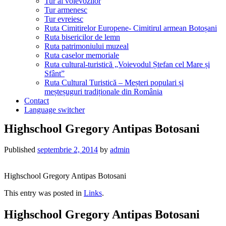
Tur al voievozilor
Tur armenesc
Tur evreiesc
Ruta Cimitirelor Europene- Cimitirul armean Botoșani
Ruta bisericilor de lemn
Ruta patrimoniului muzeal
Ruta caselor memoriale
Ruta cultural-turistică „Voievodul Ștefan cel Mare și
Sfânt”
Ruta Cultural Turistică – Meșteri populari și
meșteșuguri tradiționale din România
Contact
Language switcher
Highschool Gregory Antipas Botosani
Published
septembrie 2, 2014
by
admin
Highschool Gregory Antipas Botosani
This entry was posted in
Links
.
Highschool Gregory Antipas Botosani