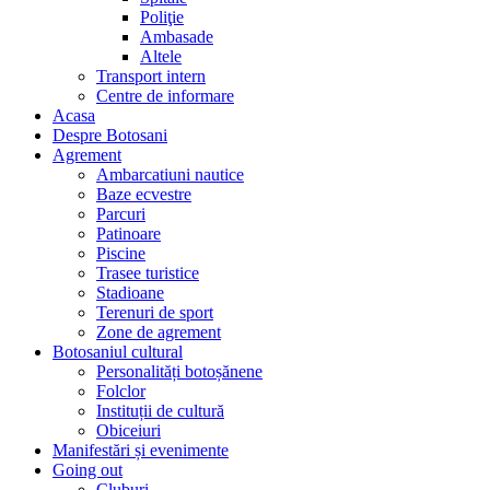
Poliţie
Ambasade
Altele
Transport intern
Centre de informare
Acasa
Despre Botosani
Agrement
Ambarcatiuni nautice
Baze ecvestre
Parcuri
Patinoare
Piscine
Trasee turistice
Stadioane
Terenuri de sport
Zone de agrement
Botosaniul cultural
Personalități botoșănene
Folclor
Instituții de cultură
Obiceiuri
Manifestări și evenimente
Going out
Cluburi