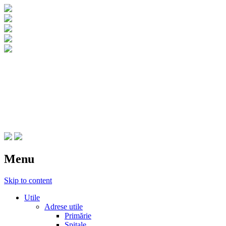
CNIPT Botosani
Centrul National de Informare si
Promovare Turistica Botosani
Menu
Skip to content
Utile
Adrese utile
Primărie
Spitale