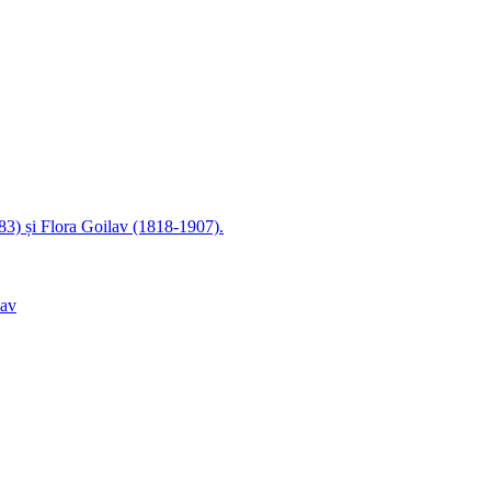
83) și Flora Goilav (1818-1907).
lav