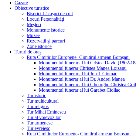
Cazare
Obiective turistice
Biserici Lăcașuri de cult
Locuri Personalități
Meșteri
Monumente istorice
Muzee
Rezervații și parcuri
Zone istorice
Tururi de oraș
Ruta Cimitirilor Europene- Cimitirul armean Botoșani
Monumentul funerar al lui Cristea David (1802-18
Monumentul funerar Christea Manea Loizanu
Monumentul funerar al lui Jon J. Ciomac
Monumentul funerar al lui Dr. Andrei Manea
Monumentul funerar al lui Gheorghe Christea Goi
Monumentul funerar al lui Garabet Ciollac
Tur istoric
Tur multicultural
Tur religios
Tur Mihai Eminescu
Tur al voievozilor
Tur armenesc
Tur evreiesc
Ruta Cimitirelor Europene- Cimitirul armean Botoșani