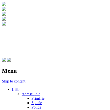
CNIPT Botosani
Centrul National de Informare si Promovar
Menu
Skip to content
Utile
Adrese utile
Primărie
Spitale
Poliţie