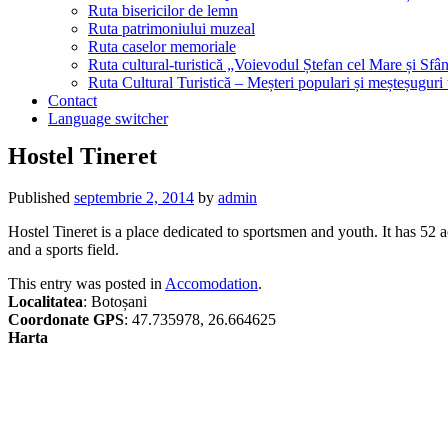
Ruta bisericilor de lemn
Ruta patrimoniului muzeal
Ruta caselor memoriale
Ruta cultural-turistică „Voievodul Ștefan cel Mare și Sfân
Ruta Cultural Turistică – Meșteri populari și meșteșuguri
Contact
Language switcher
Hostel Tineret
Published
septembrie 2, 2014
by
admin
Hostel Tineret is a place dedicated to sportsmen and youth. It has 52 
and a sports field.
This entry was posted in
Accomodation
.
Localitatea
: Botoșani
Coordonate GPS
: 47.735978, 26.664625
Harta