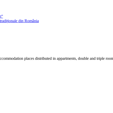
t”
 tradiționale din România
accommodation places distributed in appartments, double and triple room