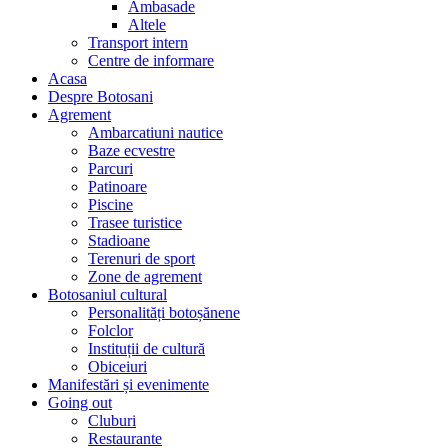
Ambasade
Altele
Transport intern
Centre de informare
Acasa
Despre Botosani
Agrement
Ambarcatiuni nautice
Baze ecvestre
Parcuri
Patinoare
Piscine
Trasee turistice
Stadioane
Terenuri de sport
Zone de agrement
Botosaniul cultural
Personalități botoșănene
Folclor
Instituții de cultură
Obiceiuri
Manifestări și evenimente
Going out
Cluburi
Restaurante