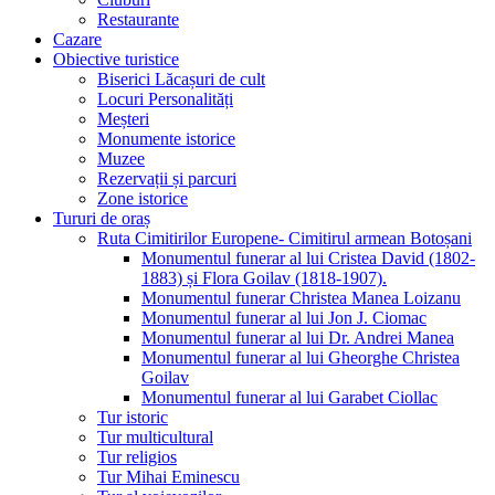
Restaurante
Cazare
Obiective turistice
Biserici Lăcașuri de cult
Locuri Personalități
Meșteri
Monumente istorice
Muzee
Rezervații și parcuri
Zone istorice
Tururi de oraș
Ruta Cimitirilor Europene- Cimitirul armean Botoșani
Monumentul funerar al lui Cristea David (1802-
1883) și Flora Goilav (1818-1907).
Monumentul funerar Christea Manea Loizanu
Monumentul funerar al lui Jon J. Ciomac
Monumentul funerar al lui Dr. Andrei Manea
Monumentul funerar al lui Gheorghe Christea
Goilav
Monumentul funerar al lui Garabet Ciollac
Tur istoric
Tur multicultural
Tur religios
Tur Mihai Eminescu