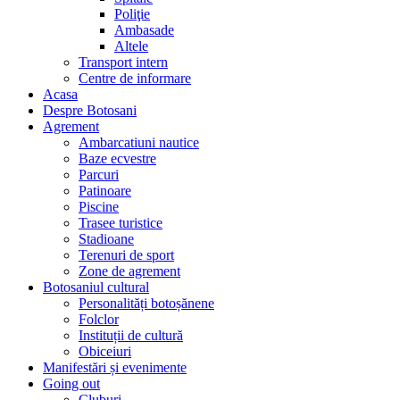
Poliţie
Ambasade
Altele
Transport intern
Centre de informare
Acasa
Despre Botosani
Agrement
Ambarcatiuni nautice
Baze ecvestre
Parcuri
Patinoare
Piscine
Trasee turistice
Stadioane
Terenuri de sport
Zone de agrement
Botosaniul cultural
Personalități botoșănene
Folclor
Instituții de cultură
Obiceiuri
Manifestări și evenimente
Going out
Cluburi