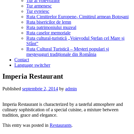
Tur al voievozilor
Tur armenesc
Tur evreiesc
Ruta Cimitirelor Europene- Cimitirul armean Botoșani
Ruta bisericilor de lemn
Ruta patrimoniului muzeal
Ruta caselor memoriale
Ruta cultural-turistică „Voievodul Ștefan cel Mare și
Sfânt”
Ruta Cultural Turistică – Meșteri populari și
meșteșuguri tradiționale din România
Contact
Language switcher
Imperia Restaurant
Published
septembrie 2, 2014
by
admin
Imperia Restaurant is characterized by a tasteful atmosphere and
culinary sophistication of a special cuisine, a mixture between
tradition, grace and elegance.
This entry was posted in
Restaurants
.