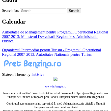
Search for:
Calendar
Autoritatea de Management pentru Programul Operational Regional
2007-2013: Ministerul Dezvoltarii Regionale si Administratiei
Publice
Organismul Intermediar pentru Turism - Programul Operational
Regional 2007-2013: Autoritatea Nationala pentru Turism
Sixteen Theme by
InkHive
www.inforegio.ro
Investim în viitorul tău! Proiect selectat în cadrul Programului Operaţional Regional şi co-
finanţat de Uniunea Europeană prin Fondul European pentru Dezvoltare Regională
Conţinutul acestui material nu reprezintă în mod obligatoriu poziţia oficială a Uniunii
Europene sau a Guvernului României
Pentru informaţii detaliate despre celelalte programe co-finanţate de Uniunea Europeană vă