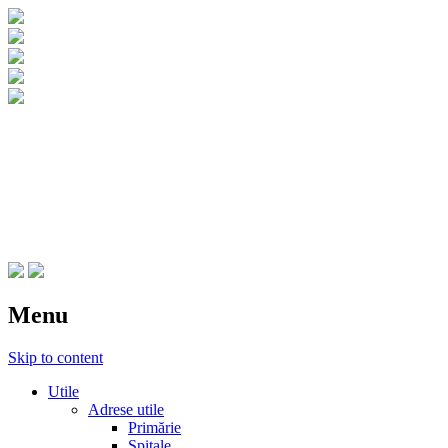
CNIPT Botosani
Centrul National de Informare si
Promovare Turistica Botosani
Menu
Skip to content
Utile
Adrese utile
Primărie
Spitale