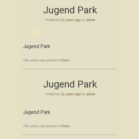
Skip
Jugend Park
to
content
Published
12 years ago
by
admin
Jugend Park
This entry was posted in
Parks
.
Jugend Park
Published
12 years ago
by
admin
Jugend Park
This entry was posted in
Parks
.