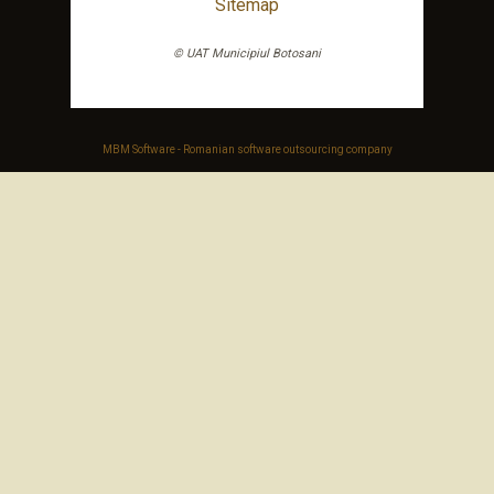
Sitemap
© UAT Municipiul Botosani
MBM Software - Romanian software outsourcing company