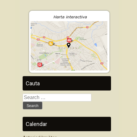
Cauta
Search
for:
Calendar