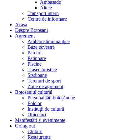
Ambasade
Altele
Transport intern
Centre de informare
Acasa
Despre Botosani
Agrement
Ambarcatiuni nautice
Baze ecvestre
Parcuri
Patinoare
Piscine
Trasee turistice
Stadioane
Terenuri de sport
Zone de agrement
Botosaniul cultural
Personalități botoșănene
Folclor
Instituții de cultură
Obiceiuri
Manifestări și evenimente
Going out
Cluburi
Restaurante