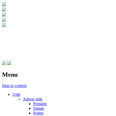
CNIPT Botosani
Centrul National de Informare si Promovar
Menu
Skip to content
Utile
Adrese utile
Primărie
Spitale
Poliţie