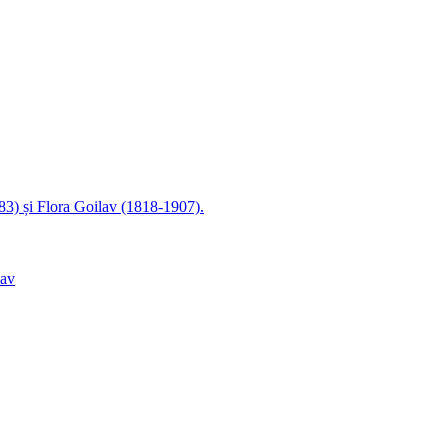
83) și Flora Goilav (1818-1907).
lav