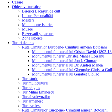
Cazare
Obiective turistice
Biserici Lăcașuri de cult
Locuri Personalități
Meșteri
Monumente istorice
Muzee
Rezervații și parcuri
Zone istorice
Tururi de oraș
Ruta Cimitirilor Europene- Cimitirul armean Botoșani
Monumentul funerar al lui Cristea David (1802-18
Monumentul funerar Christea Manea Loizanu
Monumentul funerar al lui Jon J. Ciomac
Monumentul funerar al lui Dr. Andrei Manea
Monumentul funerar al lui Gheorghe Christea Goi
Monumentul funerar al lui Garabet Ciollac
Tur istoric
Tur multicultural
Tur religios
Tur Mihai Eminescu
Tur al voievozilor
Tur armenesc
Tur evreiesc
Ruta Cimitirelor Europene- Cimitirul armean Botoșani