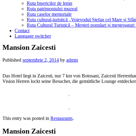
Ruta bisericilor de lemn
Ruta patrimoniului muzeal
Ruta caselor memoriale
Ruta cultural-turistică „Voievodul Ștefan cel Mare și Sfân
Ruta Cultural Turistică – Meșteri populari și meșteșuguri
Contact
Language switcher
Mansion Zaicesti
Published
septembrie 2, 2014
by
admin
Das Hotel liegt in Zaicesti, nur 7 km von Botosani, Zaicesti Herrenha
Vision Herren lockt seine Besucher, die gemütliche Lounge entdecke
This entry was posted in
Restaurants
.
Mansion Zaicesti