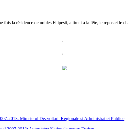
fois la résidence de nobles Filipesti, attirent à la fête, le repos et le 
7-2013: Ministerul Dezvoltarii Regionale si Administratiei Publice
nal 2007-2013: Autoritatea Nationala pentru Turism