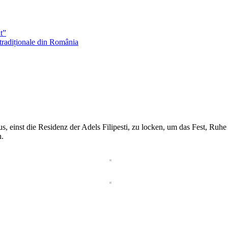
t”
 tradiționale din România
us, einst die Residenz der Adels Filipesti, zu locken, um das Fest, Ruh
n.