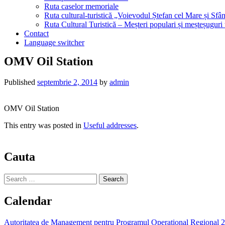
Ruta caselor memoriale
Ruta cultural-turistică „Voievodul Ștefan cel Mare și Sfân
Ruta Cultural Turistică – Meșteri populari și meșteșuguri
Contact
Language switcher
OMV Oil Station
Published
septembrie 2, 2014
by
admin
OMV Oil Station
This entry was posted in
Useful addresses
.
Cauta
Search
for:
Calendar
Autoritatea de Management pentru Programul Operational Regional 200