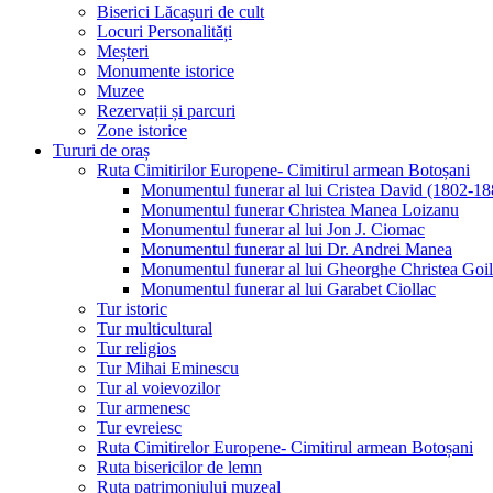
Biserici Lăcașuri de cult
Locuri Personalități
Meșteri
Monumente istorice
Muzee
Rezervații și parcuri
Zone istorice
Tururi de oraș
Ruta Cimitirilor Europene- Cimitirul armean Botoșani
Monumentul funerar al lui Cristea David (1802-18
Monumentul funerar Christea Manea Loizanu
Monumentul funerar al lui Jon J. Ciomac
Monumentul funerar al lui Dr. Andrei Manea
Monumentul funerar al lui Gheorghe Christea Goi
Monumentul funerar al lui Garabet Ciollac
Tur istoric
Tur multicultural
Tur religios
Tur Mihai Eminescu
Tur al voievozilor
Tur armenesc
Tur evreiesc
Ruta Cimitirelor Europene- Cimitirul armean Botoșani
Ruta bisericilor de lemn
Ruta patrimoniului muzeal