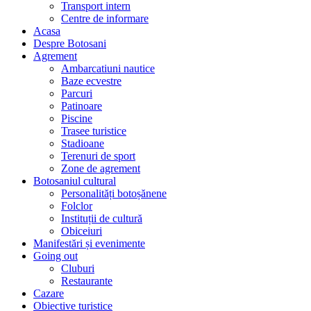
Transport intern
Centre de informare
Acasa
Despre Botosani
Agrement
Ambarcatiuni nautice
Baze ecvestre
Parcuri
Patinoare
Piscine
Trasee turistice
Stadioane
Terenuri de sport
Zone de agrement
Botosaniul cultural
Personalități botoșănene
Folclor
Instituții de cultură
Obiceiuri
Manifestări și evenimente
Going out
Cluburi
Restaurante
Cazare
Obiective turistice