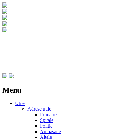
CNIPT Botosani
Centrul National de Informare si Promovar
Menu
Skip
Utile
to
Adrese utile
content
Primărie
Spitale
Poliţie
Ambasade
Altele