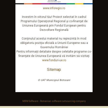
www.inforegio.ro
Investim în viitorul tău! Proiect selectat în cadrul
Programului Operaţional Regional şi co-finanţat de
Uniunea Europeană prin Fondul European pentru
Dezvoltare Regională
Conţinutul acestui material nu reprezintă în mod
obligatoriu poziţia oficială a Uniunii Europene sau a
Guvernului României
Pentru informaţii detaliate despre celelalte programe co-
finanţate de Uniunea Europeană vă invităm să vizitaţi
www.fonduri-ue.ro
Sitemap
© UAT Municipiul Botosani
MBM Software - Romanian software outsourcing company