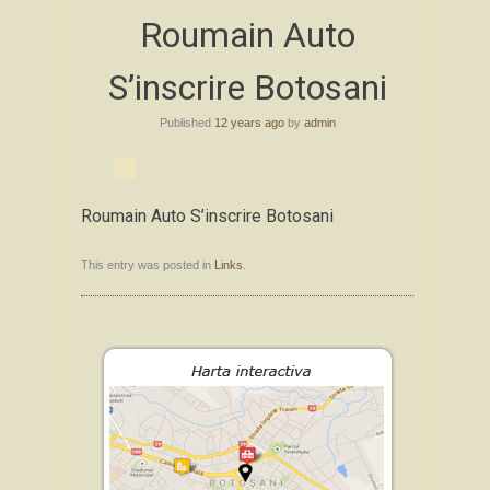
Skip
Roumain Auto
to
content
S’inscrire Botosani
Published
12 years ago
by
admin
Roumain Auto S’inscrire Botosani
This entry was posted in
Links
.