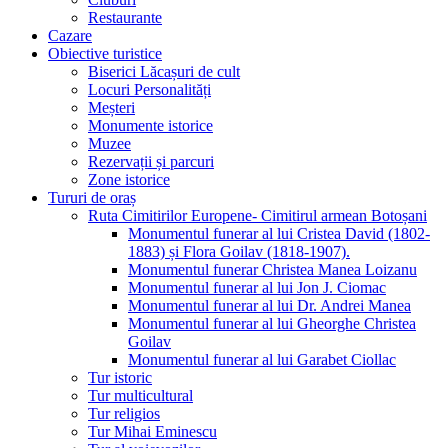
Restaurante
Cazare
Obiective turistice
Biserici Lăcașuri de cult
Locuri Personalități
Meșteri
Monumente istorice
Muzee
Rezervații și parcuri
Zone istorice
Tururi de oraș
Ruta Cimitirilor Europene- Cimitirul armean Botoșani
Monumentul funerar al lui Cristea David (1802-
1883) și Flora Goilav (1818-1907).
Monumentul funerar Christea Manea Loizanu
Monumentul funerar al lui Jon J. Ciomac
Monumentul funerar al lui Dr. Andrei Manea
Monumentul funerar al lui Gheorghe Christea
Goilav
Monumentul funerar al lui Garabet Ciollac
Tur istoric
Tur multicultural
Tur religios
Tur Mihai Eminescu