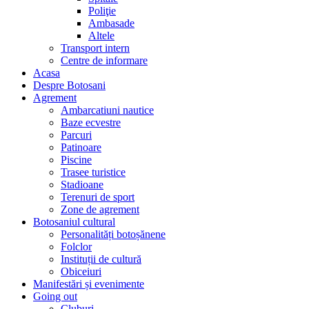
Poliţie
Ambasade
Altele
Transport intern
Centre de informare
Acasa
Despre Botosani
Agrement
Ambarcatiuni nautice
Baze ecvestre
Parcuri
Patinoare
Piscine
Trasee turistice
Stadioane
Terenuri de sport
Zone de agrement
Botosaniul cultural
Personalități botoșănene
Folclor
Instituții de cultură
Obiceiuri
Manifestări și evenimente
Going out
Cluburi