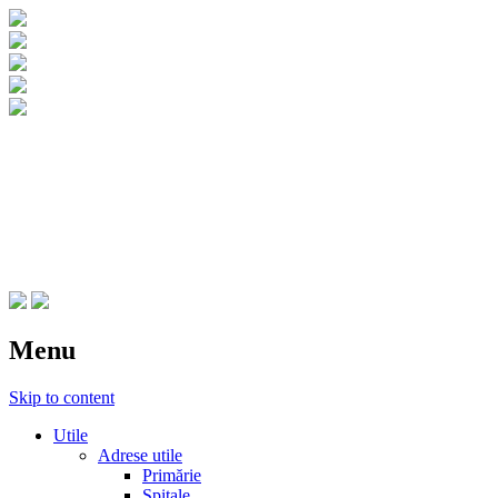
CNIPT Botosani
Centrul National de Informare si
Promovare Turistica Botosani
Menu
Skip to content
Utile
Adrese utile
Primărie
Spitale