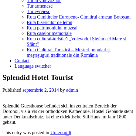
Tur al voievozilor
Tur armenesc
Tur evreiesc
Ruta Cimitirelor Europene- Cimitirul armean Botoșani
Ruta bisericilor de lemn
Ruta patrimoniului muzeal
Ruta caselor memoriale
Ruta cultural-turistică „Voievodul Ștefan cel Mare și
Sfânt”
Ruta Cultural Turistică – Meșteri populari și
meșteșuguri tradiționale din România
Contact
Language switcher
Splendid Hotel Tourist
Published
septembrie 2, 2014
by
admin
Splendid Guesthouse befindet sich im zentralen Bereich der
Dorohoi, vis-a-vis der orthodoxen Kathedrale. Hostel Gebäude steht
unter Denkmalschutz, ist eine eklektische Stil Haus im Jahr 1890
gebaut.
This entry was posted in
Unterkunft
.