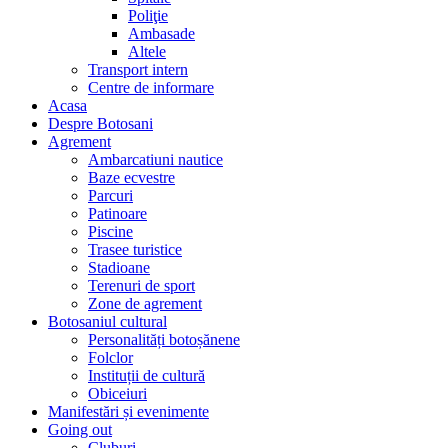
Poliţie
Ambasade
Altele
Transport intern
Centre de informare
Acasa
Despre Botosani
Agrement
Ambarcatiuni nautice
Baze ecvestre
Parcuri
Patinoare
Piscine
Trasee turistice
Stadioane
Terenuri de sport
Zone de agrement
Botosaniul cultural
Personalități botoșănene
Folclor
Instituții de cultură
Obiceiuri
Manifestări și evenimente
Going out
Cluburi