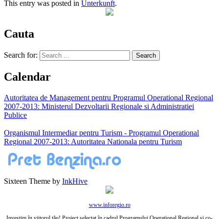
This entry was posted in
Unterkunft
.
Cauta
Search for:
Calendar
Autoritatea de Management pentru Programul Operational Regional
2007-2013: Ministerul Dezvoltarii Regionale si Administratiei
Publice
Organismul Intermediar pentru Turism - Programul Operational
Regional 2007-2013: Autoritatea Nationala pentru Turism
Sixteen Theme by
InkHive
www.inforegio.ro
Investim în viitorul tău! Proiect selectat în cadrul Programului Operaţional Regional şi co-