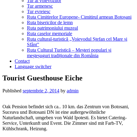
Tur al voievozilor
Tur armenesc
Tur evreiesc
Ruta Cimitirelor Europene- Cimitirul armean Botoșani
Ruta bisericilor de lemn
Ruta patrimoniului muzeal
Ruta caselor memoriale
Ruta cultural-turistică „Voievodul Ștefan cel Mare și
Sfânt”
Ruta Cultural Turistică – Meșteri populari și
meșteșuguri tradiționale din România
Contact
Language switcher
Tourist Guesthouse Eiche
Published
septembrie 2, 2014
by
admin
Oak Pension befindet sich ca.. 10 km. das Zentrum von Botosani,
Suceava und Botosani DN ist eine außergewöhnliche
Naturlandschaft, umgeben von Wald Ipotesti. Es bietet Catering-
Service, Unterkunft und Event. Die Zimmer sind mit Farb-TV,
Kühlschrank, Heizung.