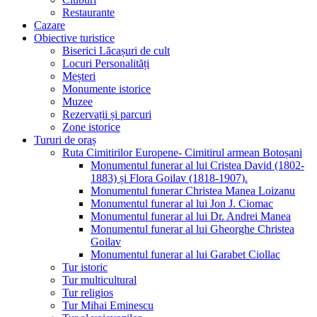
Restaurante
Cazare
Obiective turistice
Biserici Lăcașuri de cult
Locuri Personalități
Meșteri
Monumente istorice
Muzee
Rezervații și parcuri
Zone istorice
Tururi de oraș
Ruta Cimitirilor Europene- Cimitirul armean Botoșani
Monumentul funerar al lui Cristea David (1802-
1883) și Flora Goilav (1818-1907).
Monumentul funerar Christea Manea Loizanu
Monumentul funerar al lui Jon J. Ciomac
Monumentul funerar al lui Dr. Andrei Manea
Monumentul funerar al lui Gheorghe Christea
Goilav
Monumentul funerar al lui Garabet Ciollac
Tur istoric
Tur multicultural
Tur religios
Tur Mihai Eminescu