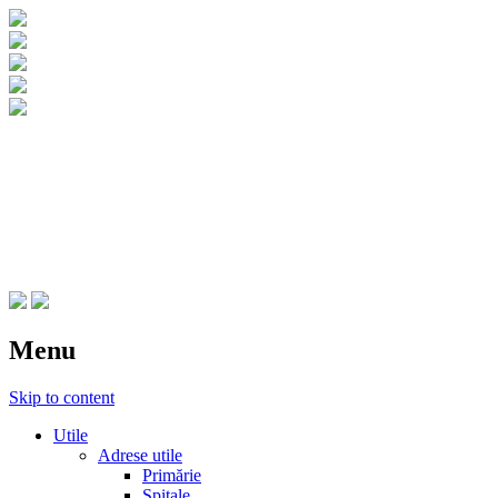
CNIPT Botosani
Centrul National de Informare si
Promovare Turistica Botosani
Menu
Skip to content
Utile
Adrese utile
Primărie
Spitale