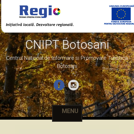
CNIPT Botosani
Centrul National de Informare si Promovare Turistica
Botosani
MENU
Skip