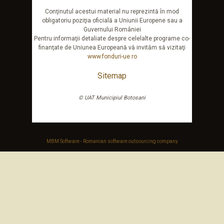
Conţinutul acestui material nu reprezintă în mod
obligatoriu poziţia oficială a Uniunii Europene sau a
Guvernului României
Pentru informaţii detaliate despre celelalte programe co-
finanţate de Uniunea Europeană vă invităm să vizitaţi
www.fonduri-ue.ro
Sitemap
© UAT Municipiul Botosani
MBM Software - Romanian software outsourcing company