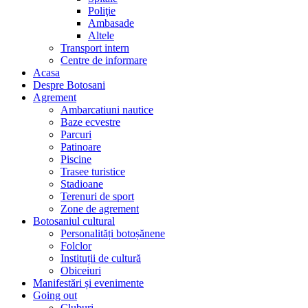
Poliţie
Ambasade
Altele
Transport intern
Centre de informare
Acasa
Despre Botosani
Agrement
Ambarcatiuni nautice
Baze ecvestre
Parcuri
Patinoare
Piscine
Trasee turistice
Stadioane
Terenuri de sport
Zone de agrement
Botosaniul cultural
Personalități botoșănene
Folclor
Instituții de cultură
Obiceiuri
Manifestări și evenimente
Going out
Cluburi