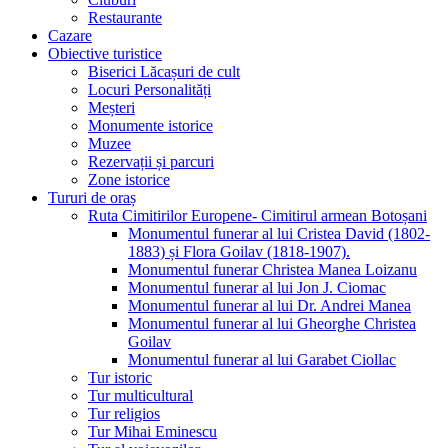
Restaurante
Cazare
Obiective turistice
Biserici Lăcașuri de cult
Locuri Personalități
Meșteri
Monumente istorice
Muzee
Rezervații și parcuri
Zone istorice
Tururi de oraș
Ruta Cimitirilor Europene- Cimitirul armean Botoșani
Monumentul funerar al lui Cristea David (1802-
1883) și Flora Goilav (1818-1907).
Monumentul funerar Christea Manea Loizanu
Monumentul funerar al lui Jon J. Ciomac
Monumentul funerar al lui Dr. Andrei Manea
Monumentul funerar al lui Gheorghe Christea
Goilav
Monumentul funerar al lui Garabet Ciollac
Tur istoric
Tur multicultural
Tur religios
Tur Mihai Eminescu