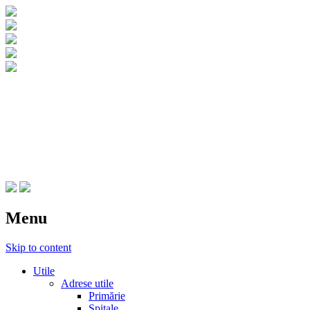
CNIPT Botosani
Centrul National de Informare si
Promovare Turistica Botosani
Menu
Skip to content
Utile
Adrese utile
Primărie
Spitale