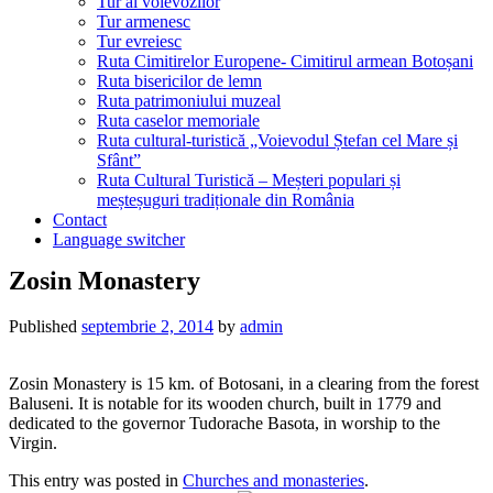
Tur al voievozilor
Tur armenesc
Tur evreiesc
Ruta Cimitirelor Europene- Cimitirul armean Botoșani
Ruta bisericilor de lemn
Ruta patrimoniului muzeal
Ruta caselor memoriale
Ruta cultural-turistică „Voievodul Ștefan cel Mare și
Sfânt”
Ruta Cultural Turistică – Meșteri populari și
meșteșuguri tradiționale din România
Contact
Language switcher
Zosin Monastery
Published
septembrie 2, 2014
by
admin
Zosin Monastery is 15 km. of Botosani, in a clearing from the forest
Baluseni. It is notable for its wooden church, built in 1779 and
dedicated to the governor Tudorache Basota, in worship to the
Virgin.
This entry was posted in
Churches and monasteries
.