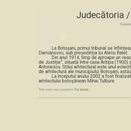
Judecătoria /
Publis
La Botoșani, primul tribunal se înființează 
Damianovici, sub președinția lui Alecu Ralet.
Din anul 1914, timp de aproape un veac, Tr
de Justiție
”
, situată între casa Antipa (1900
Antonescu. Stilul arhitectural este unul ecle
de arhitectură ale
m
unicipiului Botoșani,
a
stă
La începutul anului 2002 a fost finalizată n
arhitectului botoșănean Mihai Tulbure.
This entry was posted in
Tur istoric
.