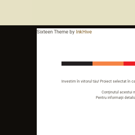
Sixteen Theme by
InkHive
Investim în viitorul tău! Proiect selectat î
Conţinutul acestui m
Pentru informaţii detal