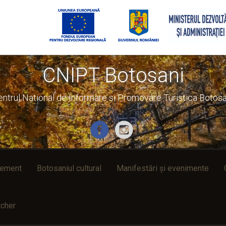
CNIPT Botosani
entrul National de Informare si Promovare Turistica Botosa
rement
Botosaniul cultural
Manifestări și evenimente
cher