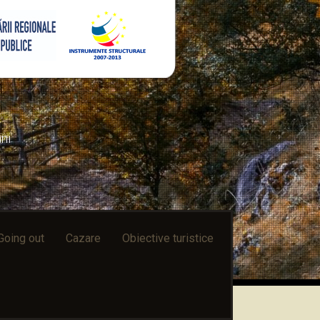
ni
Going out
Cazare
Obiective turistice