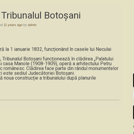
 Tribunalul Botoșani
hed
11 years ago
by
admin
la 1 ianuarie 1832, funcționând în casele lui Neculai
ibunalul Botoșani funcționează în clădirea
„
Palatului
) și casa Manole (1908-1909), oper
ă
a arhitectului Petru
ctic românesc. Clădirea face parte din rândul monumentelor
z
i este sediul Judecătoriei Botoșani.
oua construcție a tribunalului după planurile