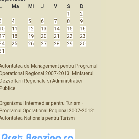
L
Ma
Mi
J
V
S
D
1
2
3
4
5
6
7
8
9
10
11
12
13
14
15
16
17
18
19
20
21
22
23
24
25
26
27
28
29
30
31
Autoritatea de Management pentru Programul
Operational Regional 2007-2013: Ministerul
Dezvoltarii Regionale si Administratiei
Publice
Organismul Intermediar pentru Turism -
Programul Operational Regional 2007-2013:
Autoritatea Nationala pentru Turism