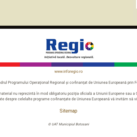
www.inforegio.ro
n cadrul Programului Operaţional Regional şi co-finanţat de Uniunea Europeană pri
aterial nu reprezintă în mod obligatoriu poziţia oficială a Uniunii Europene sau 
iate despre celelalte programe co-finanţate de Uniunea Europeană vă invităm să vi
Sitemap
© UAT Municipiul Botosani