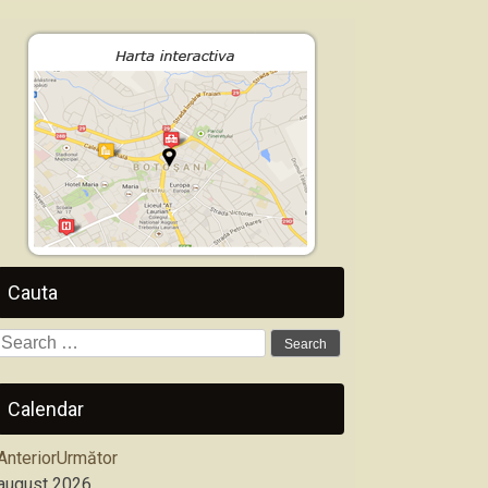
Cauta
Search
for:
Calendar
Anterior
Următor
august
2026